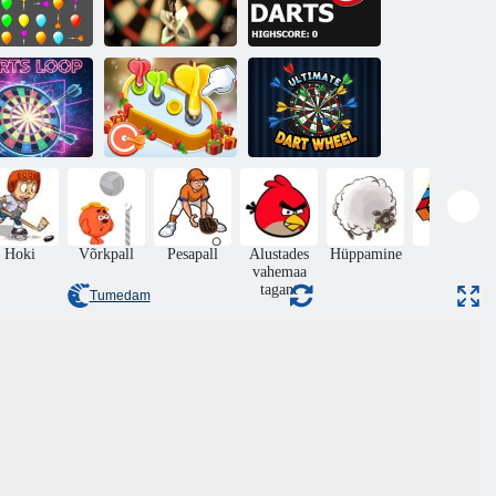
Õhupalli
Noolemängija
Kiiruse
üppamine 2
meister
noolemäng
Noolemängu
Noolemäng
moos
Ülim nooleratas
Hoki
Võrkpall
Pesapall
Alustades
Hüppamine
Puzzle
vahemaa
tagant
Tumedam