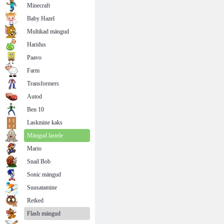
Minecraft
Baby Hazel
Multikad mängud
Haridus
Paavo
Farm
Transformers
Autod
Ben 10
Laskmine kaks
Mängud lastele
Mario
Snail Bob
Sonic mängud
Suusatamine
Retked
Flash mängud