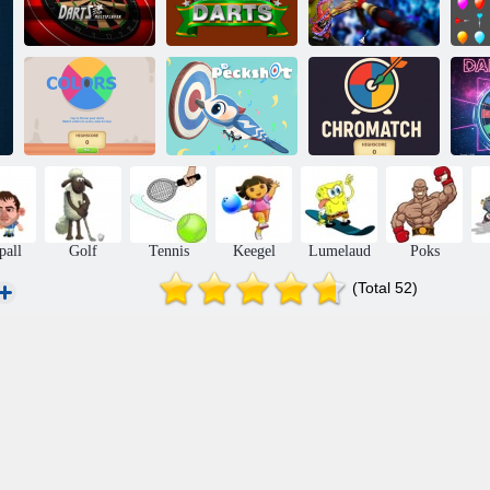
Darts Pro mitme
mängijaga mäng
3D noolemäng
Noolemänguklubi
h
Värvid
Peckshot
Kroom
pall
Golf
Tennis
Keegel
Lumelaud
Poks
(Total 52)