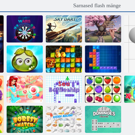
Sarnased flash mänge
Cherry Blossom
Dart Wars
Sky Dart
noolemäng
Adventure
Kullapalavik
mahlane marjad
Aardejaht
Telkrix
Candy mull
Sea Soomuslaev
Onet Connect