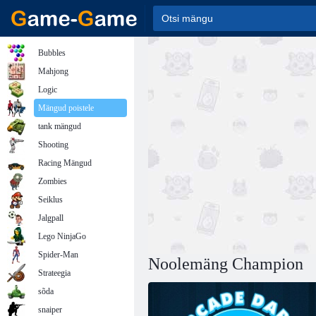
Bubbles
Mahjong
Logic
Mängud poistele
tank mängud
Shooting
Racing Mängud
Zombies
Seiklus
Jalgpall
Lego NinjaGo
Spider-Man
Noolemäng Champion
Strateegia
sõda
snaiper