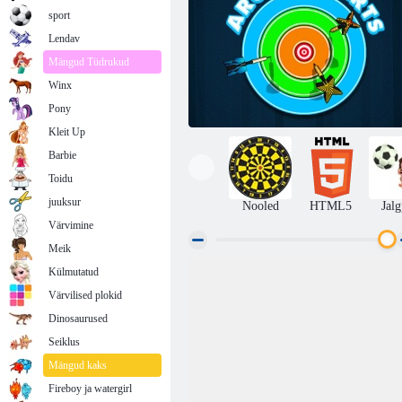
sport
Lendav
Mängud Tüdrukud
Winx
Pony
Kleit Up
Barbie
Toidu
juuksur
Nooled
HTML5
Jalg
Värvimine
Meik
Külmutatud
Arkaad nooled
Värvilised plokid
Dinosaurused
Seiklus
Mängud kaks
Fireboy ja watergirl