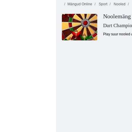
Mängud Online
Sport
Nooled
Noolemäng
Dart Champi
Play suur nooled a
Mahlane kriips