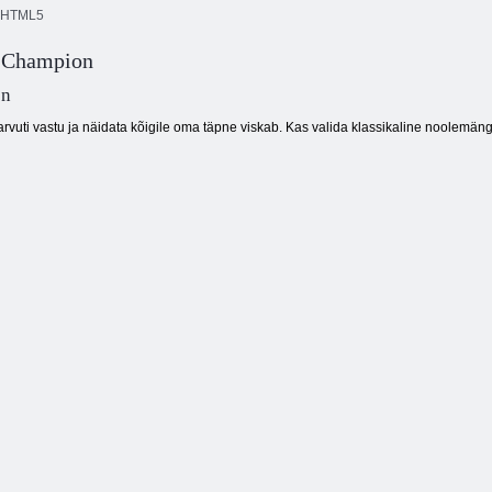
HTML5
 Champion
Dominoes
Metsamatš
Köök mahjong
Classic
on
rvuti vastu ja näidata kõigile oma täpne viskab. Kas valida klassikaline noolemäng