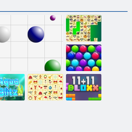
Kris Mahjong
Smarty Bubbles
x-mas väljaanne
Kris-mas
Aqua Blitz
Line 98
mahjong
11x11 plokid