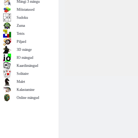
Mängi 3 mängu
Mõistatused
Sudoku
Zuma
Tetris
Piljard
3D mänge
IO mängud
Kaardimängud
Solitaire
Malet
Kalastamine
Online mängud