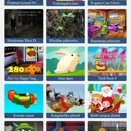
Peidetud esemeid Pirate Treasure
Kogama Case Ghost maja
Ystävänpäivä kino
Slenderman Must Die: vaiksed tänavad
Müstiline päikeseloojang mets
Rannamaja puhastamine
Ahv Go Happy Stage 280
Ahne jänes
Thrill Rush 4
Korrake uuesti
Kangelasliku piloodi
Beebi sarapuu jõulude üllatus