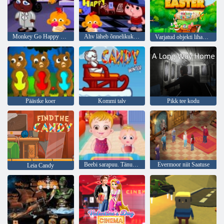
Monkey Go Happy Stage 377
Ahv läheb õnnelikuks lava 399
Varjatud objekti lihavõtted
Päästke koer
Kommi talv
Pikk tee kodu
Beebi sarapuu. Tänupühade lõbus
Evermoor niit Saatuse
Leia Candy