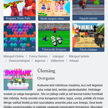
Kogama: Xmas Parkour
Jetpacki meister
Beebi sarapuu rannapidu
Mull tukk
Väravavahi tšempion
Piksli sõdalane
Mängud Online
Funny Games
mängud
Mängud lastele
Osavusmängud
tegevus
võitlemine
Arkaad
Ülemäng
Overgame
Kutsume teid rütmilisse maailma, kus neli tegelast
juba ootab teid, seistes pjedestaalidel. Helistage
endale ja valige kangelane. Siis on jällegi valik ja sel teemal tuleks hoolikalt
läbi mõelda. Keda soovite oma kangelast näha: tapja, uurija, poliitik või looja.
Minge valitud blokki ja teid suunatakse areenile juba uue ilmega. Seal teete
lõpliku asukohavaliku ja hakkate vastavalt asjaoludele tegutsema. Muusikal