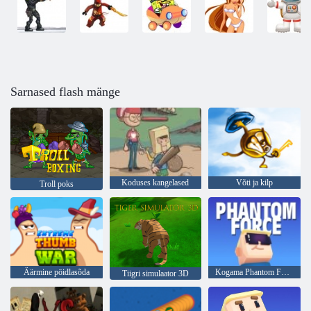
Sarnased flash mänge
Koduses kangelased
Võti ja kilp
Troll poks
Äärmine pöidlasõda
Kogama Phantom Force
Tiigri simulaator 3D