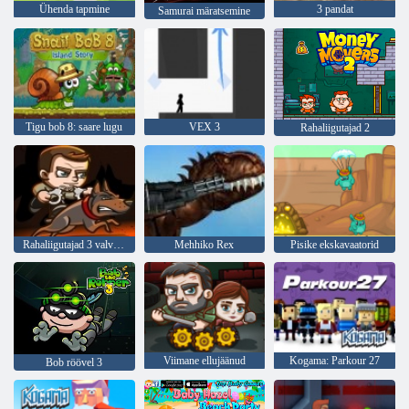
Ühenda tapmine
3 pandat
Samurai märatsemine
Tigu bob 8: saare lugu
VEX 3
Rahaliigutajad 2
Rahaliigutajad 3 valvemaksu
Mehhiko Rex
Pisike ekskavaatorid
Viimane ellujäänud
Kogama: Parkour 27
Bob röövel 3