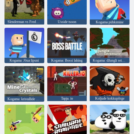
Slenderman vs Freddy fazbear
Usside tsoon
Kogama pühkimine
Kogama: Jõua lipuni
Kogama: Bossi lahing
Kogama: džungli seiklus
Tapja. io
Koljude kokkupõrge
Kogama: kristallide kaevandus