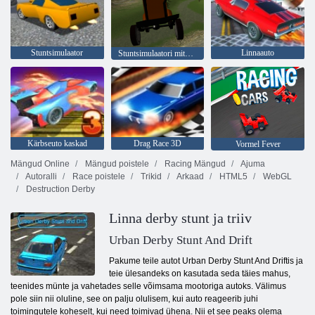
Stuntsimulaator
Linnaauto
Stuntsimulaatori mitme mängija
Kärbseuto kaskad
Drag Race 3D
Vormel Fever
Mängud Online
Mängud poistele
Racing Mängud
Ajuma
Autoralli
Race poistele
Trikid
Arkaad
HTML5
WebGL
Destruction Derby
Linna derby stunt ja triiv
Urban Derby Stunt And Drift
Pakume teile autot Urban Derby Stunt And Driftis ja
teie ülesandeks on kasutada seda täies mahus,
teenides münte ja vahetades selle võimsama mootoriga autoks. Välimus
pole siin nii oluline, see on palju olulisem, kui auto reageerib juhi
toimingutele koheselt, kui need toimivad ühena. Nii et see peaks olema