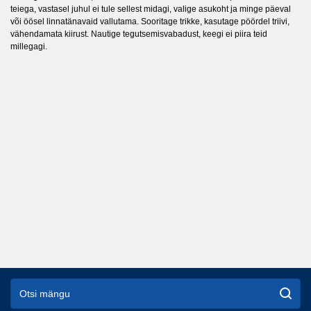
teiega, vastasel juhul ei tule sellest midagi, valige asukoht ja minge päeval
või öösel linnatänavaid vallutama. Sooritage trikke, kasutage pöördel triivi,
vähendamata kiirust. Nautige tegutsemisvabadust, keegi ei piira teid
millegagi.