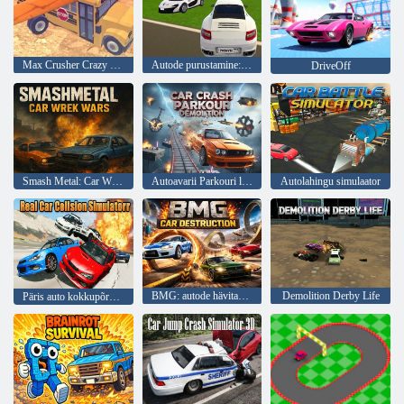
Max Crusher Crazy Destruction ja autoõnnetused
Autode purustamine: realistlik hävitamine
DriveOff
Smash Metal: Car Wreck Wars
Autoavarii Parkouri lammutamine
Autolahingu simulaator
BMG: autode hävitamine
Demolition Derby Life
Päris auto kokkupõrke simulaator