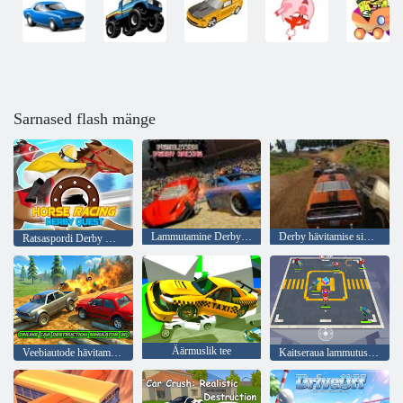
Sarnased flash mänge
Lammutamine Derby Racing
Derby hävitamise simulaator
Ratsaspordi Derby Quest
Äärmuslik tee
Veebiautode hävitamise simulaator 3D
Kaitseraua lammutusvõistlus