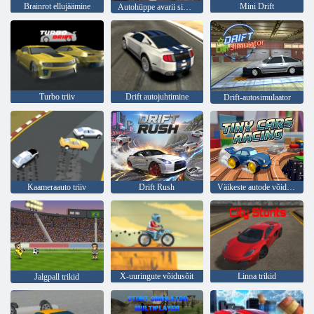
Brainrot ellujäämine
Mini Drift
Autohüppe avarii simulaator 3D
Turbo triiv
Drift autojuhtimine
Drift-autosimulaator
Kaameraauto triiv
Drift Rush
Väikeste autode võidusõit
X-uuringute võidusõit
Linna trikid
Jalgpall trikid