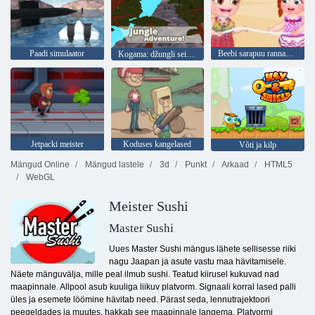
Paadi simulaator
Beebi sarapuu rannapidu
Kogama: džungli seiklus
Jetpacki meister
Koduses kangelased
Võti ja kilp
Mängud Online
Mängud lastele
3d
Punkt
Arkaad
HTML5
WebGL
Meister Sushi
Master Sushi
Uues Master Sushi mängus lähete sellisesse riiki
nagu Jaapan ja asute vastu maa hävitamisele.
Näete mänguvälja, mille peal ilmub sushi. Teatud kiirusel kukuvad nad
maapinnale. Allpool asub kuuliga liikuv platvorm. Signaali korral lased palli
üles ja esemete löömine hävitab need. Pärast seda, lennutrajektoori
peegeldades ja muutes, hakkab see maapinnale langema. Platvormi