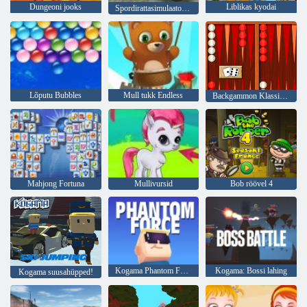
Dungeoni jooks
Liblikas kyodai
Spordirattasimulaatori triiv 3d
Lõputu Bubbles
Mull tukk Endless
Backgammon Klassikaline
Mahjong Fortuna
Mullivursid
Bob röövel 4
Kogama Phantom Force
Kogama: Bossi lahing
Kogama suusahüpped!