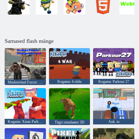
Sarnased flash mänge
Kogama: 4 sõda
Kogama: Parkour 27
Maskeeritud Forces: Zombie Survival
Kogama: Xmas Parkour
Auk. io
Tiigri simulaator 3D