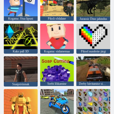
Kogama: Jõua lipuni
Piksli sõdalane
Jurassic Dino jahindus
Kaks pall 3D
Kogama: südamemaa
Piksel numbrite järgi
Seebi lõikamine
Derby hävitamise simulaator
Snaiprirünnak