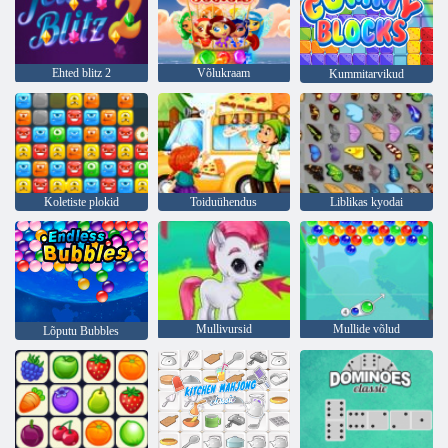
Ehted blitz 2
Võlukraam
Kummitarvikud
Koletiste plokid
Toiduühendus
Liblikas kyodai
Mullivursid
Mullide võlud
Lõputu Bubbles