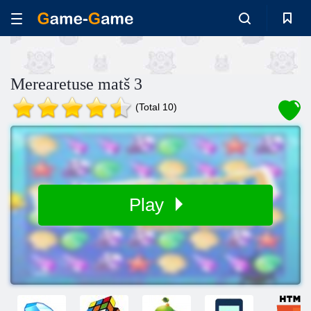
Merearetuse matš 3
(Total 10)
Play