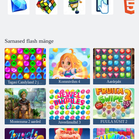
Sarnased flash mänge
Kommivihm 4
Aardejaht
Tagasi Candyland 2 juurde
Montezuma 2 aarded
FUULA SÜSIT 2
Juveelimullid 3