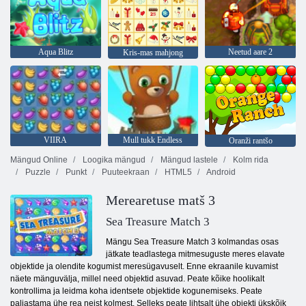
Aqua Blitz
Neetud aare 2
Kris-mas mahjong
VIIRA
Mull tukk Endless
Oranži rantšo
Mängud Online
Loogika mängud
Mängud lastele
Kolm rida
Puzzle
Punkt
Puuteekraan
HTML5
Android
Merearetuse matš 3
Sea Treasure Match 3
Mängu Sea Treasure Match 3 kolmandas osas
jätkate teadlastega mitmesuguste meres elavate
objektide ja olendite kogumist meresügavuselt. Enne ekraanile kuvamist
näete mänguvälja, millel need objektid asuvad. Peate kõike hoolikalt
kontrollima ja leidma koha identsete objektide kogunemiseks. Peate
paljastama ühe rea neist kolmest. Selleks peate lihtsalt ühe objekti ükskõik