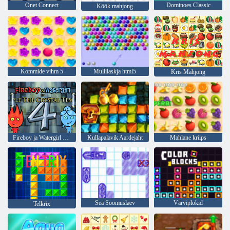
Onet Connect
Dominoes Classic
Köök mahjong
Kommide vihm 5
Mullilaskja html5
Kris Mahjong
Fireboy ja Watergirl 4: kristalltempel
Kullapalavik Aardejaht
Mahlane kriips
Sea Soomuslaev
Värviplokid
Telkrix