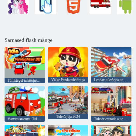
Sarnased flash mänge
Väike Panda tuletõrjuja
Lendav tuletõrjeauto juhtimise sims
Tühikäigul tuletõrjuja 3D
Tuletõrjuja 2024
Värvimisraamat: Tuletõrjeauto
Tuletõrjeautode autokool