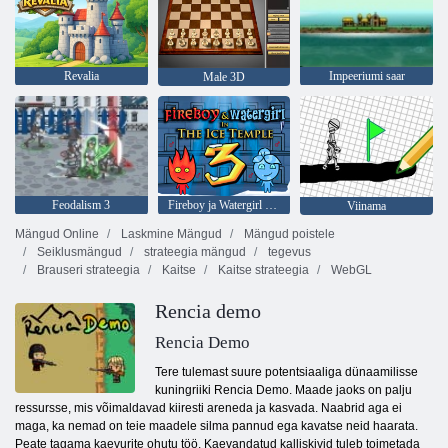
Revalia
Impeeriumi saar
Male 3D
Feodalism 3
Fireboy ja Watergirl 3: jäätempel
Viinama
Mängud Online
Laskmine Mängud
Mängud poistele
Seiklusmängud
strateegia mängud
tegevus
Brauseri strateegia
Kaitse
Kaitse strateegia
WebGL
Rencia demo
Rencia Demo
Tere tulemast suure potentsiaaliga dünaamilisse
kuningriiki Rencia Demo. Maade jaoks on palju
ressursse, mis võimaldavad kiiresti areneda ja kasvada. Naabrid aga ei
maga, ka nemad on teie maadele silma pannud ega kavatse neid haarata.
Peate tagama kaevurite ohutu töö. Kaevandatud kalliskivid tuleb toimetada