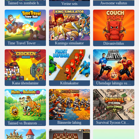
Taimed vs zombide hübriidid
Awesome vallutus
Verine seis
Time Travel Tower Rush
Kuninga simulaator
Diivanivõitlus
Kana ühendamine
Külmakaitse
Ühendage lahingu superkangelaste võitlus
Bännerite lahing
Survival Tycoon City of Zombie
Taimed vs Brainrots 2D