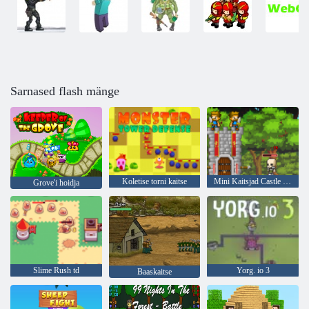
Sarnased flash mänge
Koletise torni kaitse
Mini Kaitsjad Castle Defense
Grove'i hoidja
Slime Rush td
Yorg. io 3
Baaskaitse