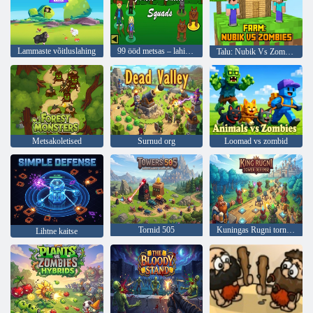
Lammaste võitluslahing
99 ööd metsas – lahingusalgad
Talu: Nubik Vs Zombies
Metsakoletised
Surnud org
Loomad vs zombid
Tornid 505
Kuningas Rugni tornikaitse
Lihtne kaitse