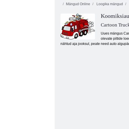
Mängud Online
Loogika mängud
Koomiksiau
Cartoon Truc
Uues mängus Carto
olevate piltide lo
nähtud aja jooksul, peate need auto algupär
Fireboy ja Watergirl 4: kristalltempel