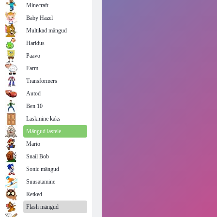
Minecraft
Baby Hazel
Multikad mängud
Haridus
Paavo
Farm
Transformers
Autod
Ben 10
Laskmine kaks
Mängud lastele
Mario
Snail Bob
Sonic mängud
Suusatamine
Retked
Flash mängud