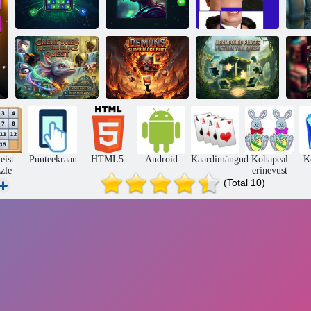
Välismaalaste
fotoplaatide
Kim Jong Uni
Pusle 15 Eliit
otsingud
plaatide pusle
sl
Mahajäetud
Olendite
Deemonid Slider
kohad Picture
h
Pildiploki Quest
Block Blitz
Tile Quest
rüs
teist
Puuteekraan
HTML5
Android
Kaardimängud
Kohapeal
K
zle
erinevust
(Total 10)