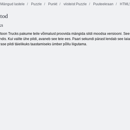
Mängud lastele
Puzzle
Punkt
viisteist Puzzle
Puuteekraan
HTML
tod
Sea Soomuslaev
Onet Connect
Värviplokid
ks
on Trucks pakume teile võimalust proovida mängida sildi moodsa versiooni. See 
endis. Kui valite ühe pildi, avaneb see teie ees. Paari sekundi pärast lendab see l
ase pildi täielikuks taastamiseks ümber põllu liigutama.