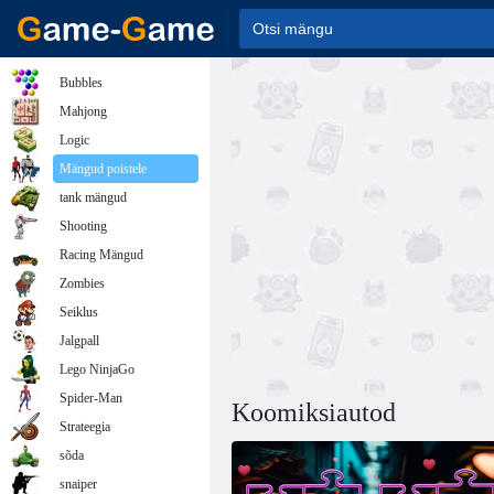
Bubbles
Mahjong
Logic
Mängud poistele
tank mängud
Shooting
Racing Mängud
Zombies
Seiklus
Jalgpall
Lego NinjaGo
Spider-Man
Koomiksiautod
Strateegia
sõda
snaiper