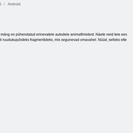
5
Android
mäng on pühendatud erinevatele autodele animafilmidest. Näete neid teie ees
aiali ruudukujulisteks fragmentideks, mis segunevad omavahel. Nüüd, selleks ette