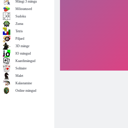
Mängi 3 mängu
Mõistatused
Sudoku
Zuma
Tetris
Piljard
3D mänge
IO mängud
Kaardimängud
Solitaire
Malet
Kalastamine
Online mängud