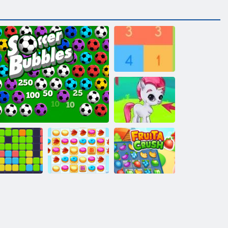
Võta 10
Mullivursid
Küpsise
teist üksteist
Jalgpall Bubbles
purustamine 2
VIIRA