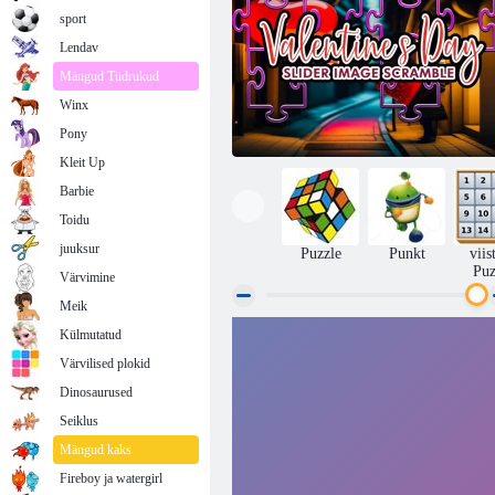
sport
Lendav
Mängud Tüdrukud
Winx
Pony
Kleit Up
Barbie
Toidu
juuksur
Puzzle
Punkt
viis
Puz
Värvimine
Meik
Külmutatud
Sõbrapäeva liuguri kujutise rüselus
Värvilised plokid
Dinosaurused
Seiklus
Mängud kaks
Fireboy ja watergirl