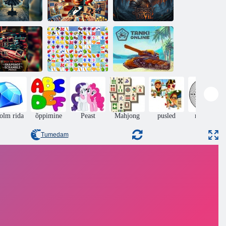
Ameerika
Kalmistute
tüdrukute
aidimõistatus
libisemismäng
Jersey kurat
Nuku Billy
etktõmmise
elusmõistatus
Puuviljaühendus
Tanki Online
olm rida
õppimine
Peast
Mahjong
pusled
rägastik
Tumedam