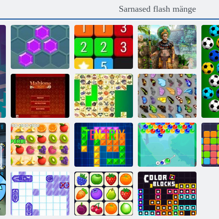
Sarnased flash mänge
Montezuma 2
Heksa
Ühendama
aarded
Mahjong Mania
Kris Mahjong
Liblikas kyodai
Mahlane kriips
Telkrix
Mullide võlud
Üks