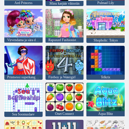
Aed Princess
Pulmad Lily
Minu karjäär viktoriin
Virvendama ja sära dress up
Rapunzel Fashionista Go
Shopholic: Tokyo
Printsessi superkangelased
Fireboy ja Watergirl 4: kristalltempel
Telkrix
Onet Connect
Aqua Blitz
Sea Soomuslaev