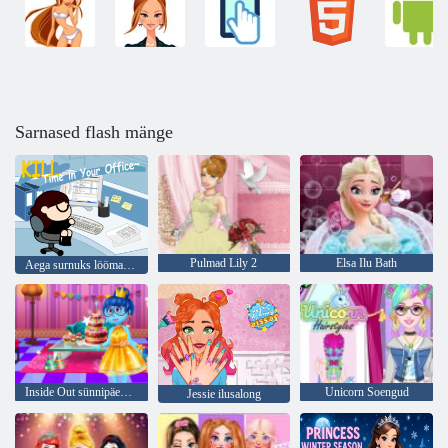
Sarnased flash mänge
Pulmad Lily 2
Elsa Ilu Bath
Aega surnuks lööma kontoris
Inside Out sünnipäevapidu
Unicorn Soengud
Jessie ilusalong