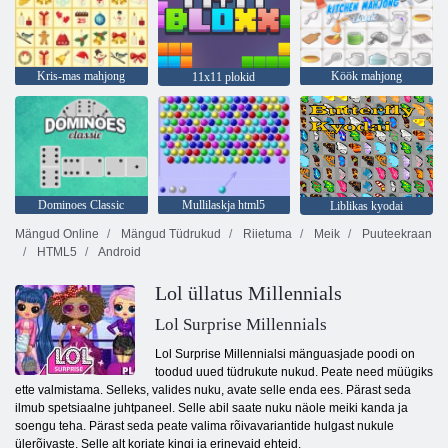
Kris-mas mahjong
Köök mahjong
11x11 plokid
Dominoes Classic
Mullilaskja html5
Liblikas kyodai
Mängud Online
Mängud Tüdrukud
Riietuma
Meik
Puuteekraan
HTML5
Android
Lol üllatus Millennials
Lol Surprise Millennials
Lol Surprise Millennialsi mänguasjade poodi on
toodud uued tüdrukute nukud. Peate need müügiks
ette valmistama. Selleks, valides nuku, avate selle enda ees. Pärast seda
ilmub spetsiaalne juhtpaneel. Selle abil saate nuku näole meiki kanda ja
soengu teha. Pärast seda peate valima rõivavariantide hulgast nukule
ülerõivaste. Selle alt korjate kingi ja erinevaid ehteid.