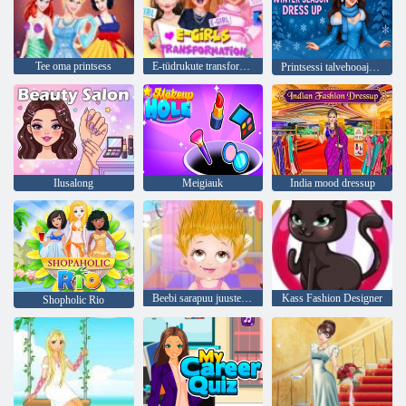
Tee oma printsess
E-tüdrukute transformatsioon
Printsessi talvehooaja riietus
Ilusalong
Meigiauk
India mood dressup
Beebi sarapuu juuste päev
Kass Fashion Designer
Shopholic Rio