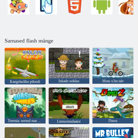
Sarnased flash mänge
Inkade seiklus
Moto x3m talv
Kangelasliku piloodi
Totemia: neetud marmorist
Dinoz
Linnusimulaator