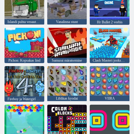
Islandi puhta veoauto prügi Sim
Vanalinna stunt
Hr Bullet 2 veebis
Pichon: Kopsakas lind
Samurai märatsemine
Clash Masteri jooksumäng
Liblikas kyodai
VIIRA
Fireboy ja Watergirl 4: kristalltempel