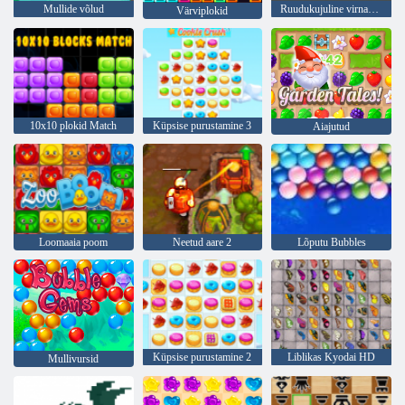
Mullide võlud
Ruudukujuline virnastaja
Värviplokid
10x10 plokid Match
Küpsise purustamine 3
Aiajutud
Loomaaia poom
Neetud aare 2
Lõputu Bubbles
Küpsise purustamine 2
Liblikas Kyodai HD
Mullivursid