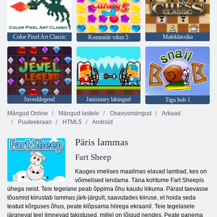
Color Pixel Art Classic
Maleklassika
Kommide vihm 5
Juveelilegend
Janisinary lahingud
Tigu bob 1
Mängud Online
Mängud lastele
Osavusmängud
Arkaad
Puuteekraan
HTML5
Android
Päris lammas
Fart Sheep
Kauges imelises maailmas elavad lambad, kes on
võimelised lendama. Täna kohtume Fart Sheepis
ühega neist. Teie tegelane peab õppima õhu kaudu liikuma. Pärast taevasse
tõusmist kiirustab lammas järk-järgult, saavutades kiiruse, et hoida seda
teatud kõrguses õhus, peate klõpsama hiirega ekraanil. Teie tegelasele
järgneval teel ilmnevad takistused, millel on lõigud nendes. Peate panema