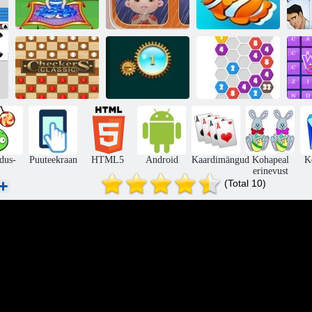
Baby Hazel:
Baby Hazel:
muinasjutumaal
Isadepäev
Holidays kala
Kabe Classic
Jewel plahvatada
2020 Ühendage
dus-
Puuteekraan
HTML5
Android
Kaardimängud
Kohapeal
K
erinevust
(Total 10)