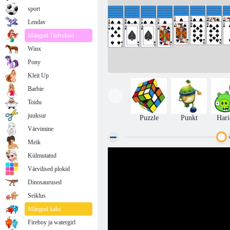
sport
Lendav
Mängud Tüdrukud
Winx
Pony
Kleit Up
Barbie
Toidu
juuksur
Puzzle
Punkt
Hari
Värvimine
Meik
Külmutatud
Solitaire Ämblik 2
Värvilised plokid
Dinosaurused
Seiklus
Mängud kaks
Fireboy ja watergirl