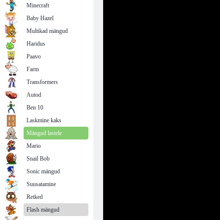
Minecraft
Baby Hazel
Multikad mängud
Haridus
Paavo
Farm
Transformers
Autod
Ben 10
Laskmine kaks
Mängud lastele
Mario
Snail Bob
Sonic mängud
Suusatamine
Retked
Flash mängud