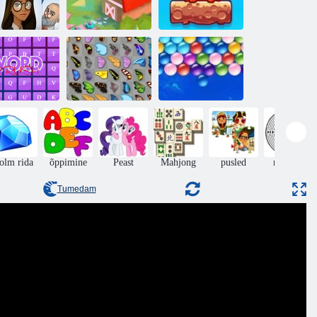
2020! Uuesti
Mixed World:
Loits
laaditud
nädalavahetus
Wordi
purustamine
Liblikas kyodai
Lõputu Bubbles
olm rida
õppimine
Peast
Mahjong
pusled
rägastik
Tumedam