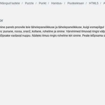
Mängud lastele
Puzzle
Punkt
Haridus-
Puuteekraan
HTML5
A
Kris-mas
Sea Soomuslaev
Aqua Blitz
mahjong
or
ne paneb proovile teie tähelepanelikkuse ja tähelepanelikkuse, kuigi esmapilgul tu
s: punane, roosa, oranž, kollane, roheline ja sinine. Värvinimed ilmuvad ringis välj
klõpsake vastavat nuppu. Näiteks ilmus ringis roheline kiri sinine. Peate klõpsama 