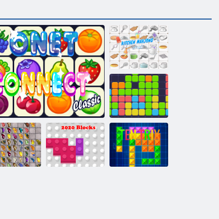
Köök mahjong
Üksteist üksteist
blikas Kyodai
HD
Onet Connect
2020 plokid
Telkrix