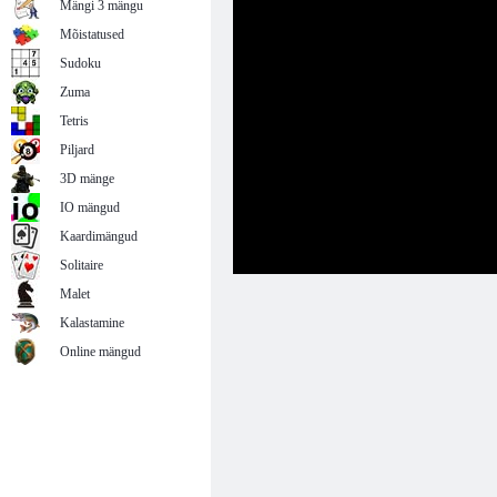
Mängi 3 mängu
Mõistatused
Sudoku
Zuma
Tetris
Piljard
3D mänge
IO mängud
Kaardimängud
Solitaire
Malet
Kalastamine
Online mängud