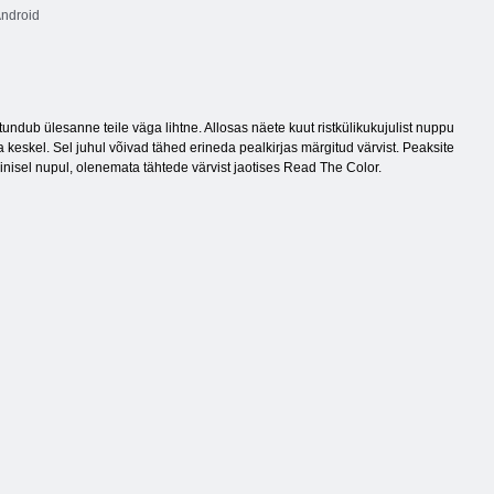
ndroid
ndub ülesanne teile väga lihtne. Allosas näete kuut ristkülikukujulist nuppu
a keskel. Sel juhul võivad tähed erineda pealkirjas märgitud värvist. Peaksite
sinisel nupul, olenemata tähtede värvist jaotises Read The Color.