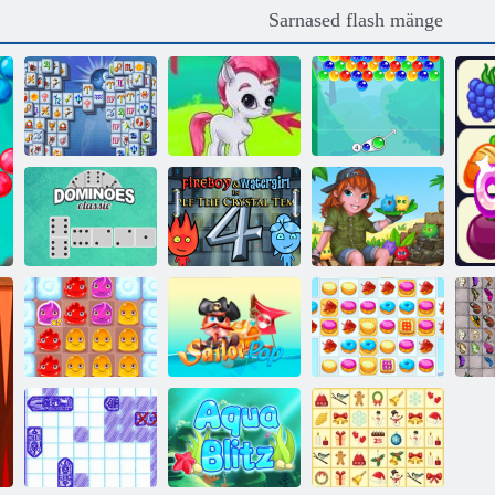
Sarnased flash mänge
Mahjong
Fortuna
Mullivursid
Mullide võlud
Fireboy ja
Dominoes
Watergirl 4:
Classic
kristalltempel
Vöödiline Island
Küpsise
Li
Pudding Land 2
Madruspop
purustamine 2