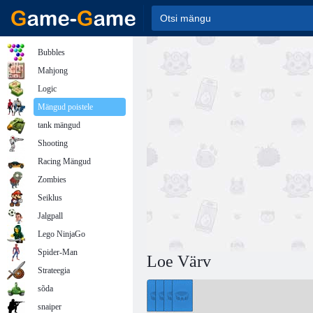
Bubbles
Mahjong
Logic
Mängud poistele
tank mängud
Shooting
Racing Mängud
Zombies
Seiklus
Jalgpall
Lego NinjaGo
Spider-Man
Loe Värv
Strateegia
sõda
snaiper