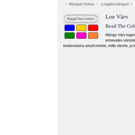
Mängud Online
Loogika mängud
Loe Värv
Read The Col
Mängu Värv lugemi
erinevates värvide
keskenduma ainult nimele, mitte värvile, ja 
Backgammon Klassikaline