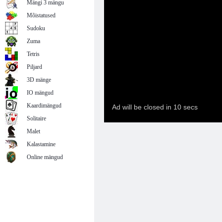
Mängi 3 mängu
Mõistatused
Sudoku
Zuma
Tetris
Piljard
3D mänge
IO mängud
Kaardimängud
Solitaire
Malet
Kalastamine
Online mängud