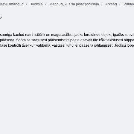
savusmängud
Jooksja
Mängud, kus sa pead jooksma
Arkaad
Puute
s
Viimane
Bob röövel 3
ellujäänud
Piksli sõdalane
uuriga kaetud nami -sõõrik on magusasõbra jaoks teretulnud objekt, igaüks soovi
 pääseda. Söömise saatusest pääsemiseks peate osavalt üle kõik takistused hüpp
se kontrolli täielikult valdama, vastasel juhul ei pääse ta jälitamisest. Jooksu 