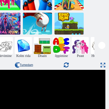
Pöörane
revolutsioon –
iituge Clash
politseijooksja
Liikuvate pallide
3D -ga
ülijuhuslik
liikuv kera
IRUSJOOKS
Puhuja
Eepiline jooks
ärvimine
Kolm rida
Disain
õppimine
Peast
Hüppamine
Tumedam