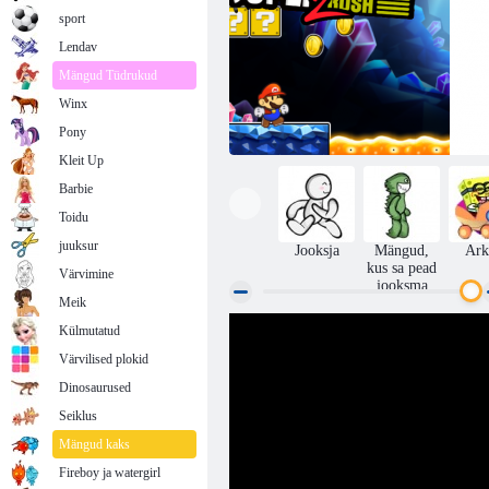
sport
Lendav
Mängud Tüdrukud
Winx
Pony
Kleit Up
Barbie
Toidu
juuksur
Jooksja
Mängud,
Ark
kus sa pead
Värvimine
jooksma
Meik
Külmutatud
Super Mario Rush 2
Värvilised plokid
Dinosaurused
Seiklus
Mängud kaks
Fireboy ja watergirl