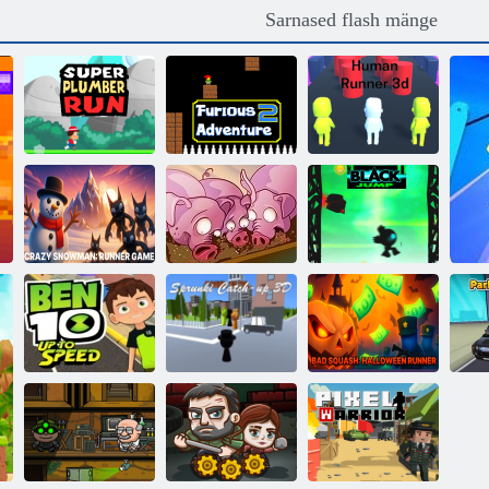
Sarnased flash mänge
Super torumehe
Raevukas
Inimese jooksja
käik
seiklus 2
3D
Hull
lumememm:
jooksjamäng
Run, siga, Run
Must Jump
Sprunki
Halb squash:
järelejõudmine
Halloweeni
Pa
Ben 10 kiiruseni
3D
jooksja