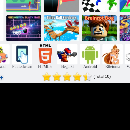
Lõbus võistlus
Stickman Race
L
Run Race 3D
3D
3D
Geomeetria:
Going Ball
must pall
Hardcore
Breinroti raba
VI
aad
Puuteekraan
HTML5
Begalki
Android
Riietuma
V
(Total 10)