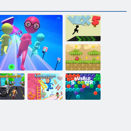
VEX 5
Punane
põrkepall 5
rkour Runner
Ladder Rush:
3D
Fun Run Race 3D
ehitage ja sõitke
Mull tukk