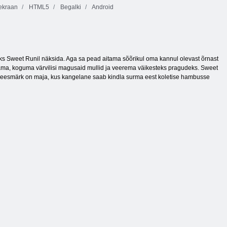
ekraan
HTML5
Begalki
Android
ks Sweet Runil näksida. Aga sa pead aitama sõõrikul oma kannul olevast õrnast
ama, koguma värvilisi magusaid mullid ja veerema väikesteks pragudeks. Sweet
lõppeesmärk on maja, kus kangelane saab kindla surma eest koletise hambusse