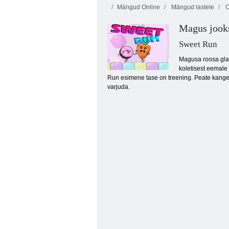
Mängud Online
Mängud lastele
O
Magus jook
Sweet Run
Magusa roosa glas
koletisest eemale
Run esimene tase on treening. Peate kangela
Ninja jooks 2
varjuda.