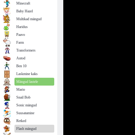
Minecraft
Baby Hazel
Multikad mängud
Haridus
Paavo
Farm
Transformers
Autod
Ben 10
Laskmine kaks
Mängud lastele
Mario
Snail Bob
Sonic mängud
Suusatamine
Retked
Flash mängud