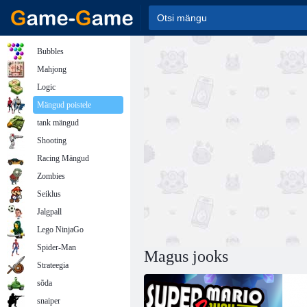
Bubbles
Mahjong
Logic
Mängud poistele
tank mängud
Shooting
Racing Mängud
Zombies
Seiklus
Jalgpall
Lego NinjaGo
Spider-Man
Magus jooks
Strateegia
sõda
snaiper