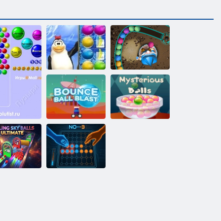
Arctic Puu
Sorcerer
Põrgatama palli
lööklaine
Saladuspallid
Rolling Sky
alls Ultimate
EI---3