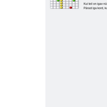
Kui teil on igav n
Pärast iga kord, ku