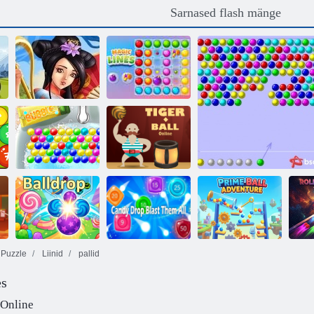
Sarnased flash mänge
Maagilised
Aarded Aasia
jooned
Tiger Ball
Mull
Internetis
Puzzle
Liinid
pallid
es
Candy Drop
Prime Ball
Pallitilk
Blast need kõik
Adventure
Mullid
B
 Online