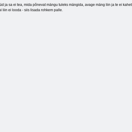
üüd ja sa ei tea, mida põnevat mängu tuleks mängida, avage mäng liin ja te ei kahetse
i liin ei looda - siis lisada rohkem palle.