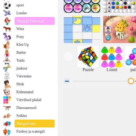
sport
Lendav
Mängud Tüdrukud
Winx
Mind Your
Cold Fusion
Marbles
Pony
Kleit Up
Barbie
Toidu
Rock-Ola
Linez
tarretis
juuksur
Puzzle
Liinid
pal
Värvimine
Meik
Külmutatud
Värvilised plokid
Dinosaurused
Seiklus
Mängud kaks
Fireboy ja watergirl