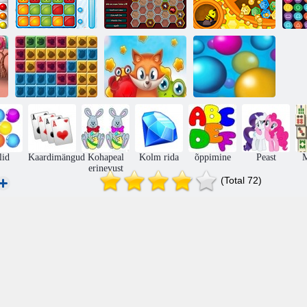
Tirvik
Värviteooria
Bubble segadust
S
Populaarsed
Jungle Blocks
tõud
Punkte
lid
Kaardimängud
Kohapeal
Kolm rida
õppimine
Peast
erinevust
(Total 72)