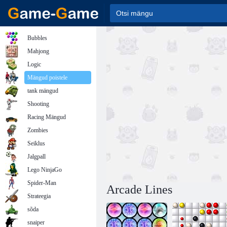
Bubbles
Mahjong
Logic
Mängud poistele
tank mängud
Shooting
Racing Mängud
Zombies
Seiklus
Jalgpall
Lego NinjaGo
Spider-Man
Arcade Lines
Strateegia
sõda
snaiper