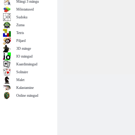
Mängi 3 mängu
Mõistatused
Sudoku
Zuma
Tetris
Piljard
3D mänge
IO mängud
Kaardimängud
Solitaire
Malet
Kalastamine
Online mängud