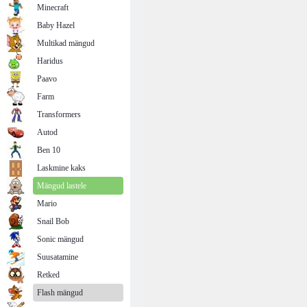
Minecraft
Baby Hazel
Multikad mängud
Haridus
Paavo
Farm
Transformers
Autod
Ben 10
Laskmine kaks
Mängud lastele
Mario
Snail Bob
Sonic mängud
Suusatamine
Retked
Flash mängud