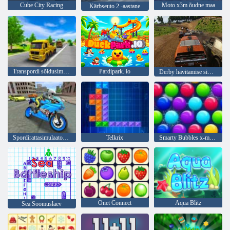
Cube City Racing
Moto x3m õudne maa
Kärbseuto 2 -aastane
Transpordi sõidusimulaator
Pardipark. io
Derby hävitamise simulaator
Spordirattasimulaatori triiv 3d
Telkrix
Smarty Bubbles x-mas väljaanne
Onet Connect
Aqua Blitz
Sea Soomuslaev