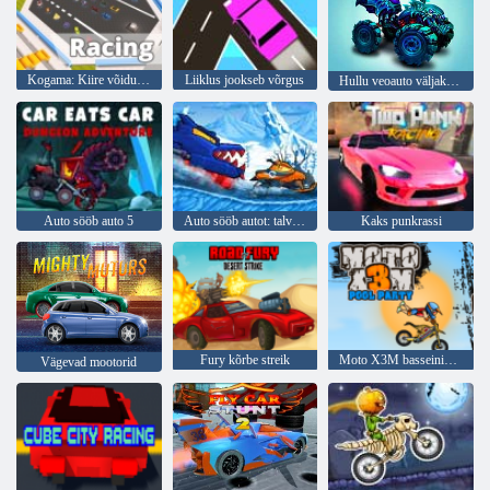
Kogama: Kiire võidusõit
Liiklus jookseb võrgus
Hullu veoauto väljakutse
Auto sööb auto 5
Auto sööb autot: talvine seiklus
Kaks punkrassi
Fury kõrbe streik
Moto X3M basseinipidu
Vägevad mootorid