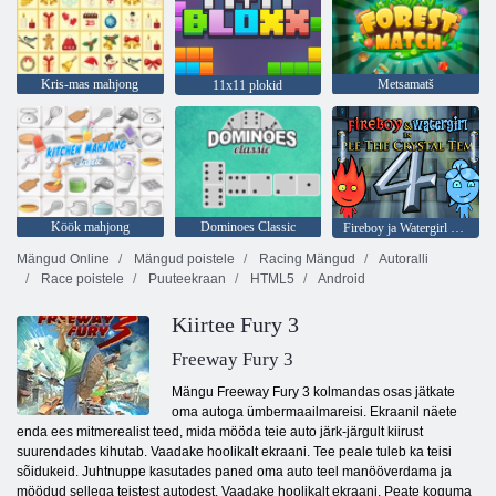
Kris-mas mahjong
Metsamatš
11x11 plokid
Köök mahjong
Dominoes Classic
Fireboy ja Watergirl 4: kristalltempel
Mängud Online
Mängud poistele
Racing Mängud
Autoralli
Race poistele
Puuteekraan
HTML5
Android
Kiirtee Fury 3
Freeway Fury 3
Mängu Freeway Fury 3 kolmandas osas jätkate
oma autoga ümbermaailmareisi. Ekraanil näete
enda ees mitmerealist teed, mida mööda teie auto järk-järgult kiirust
suurendades kihutab. Vaadake hoolikalt ekraani. Tee peale tuleb ka teisi
sõidukeid. Juhtnuppe kasutades paned oma auto teel manööverdama ja
möödud sellega teistest autodest. Vaadake hoolikalt ekraani. Peate koguma