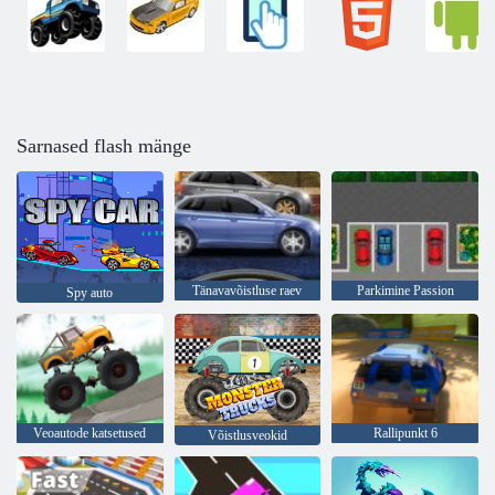
Sarnased flash mänge
Tänavavõistluse raev
Parkimine Passion
Spy auto
Veoautode katsetused
Rallipunkt 6
Võistlusveokid