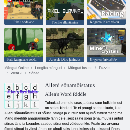
Piksli sõdalane
Kogama: Kiire võidusõit
Pikslite ellujäämine
Palli kangelane seiklus: punane põrgapall
Jurassic Dino jahindus
Kogama: kristallide kaevandus
Mängud Online
Loogika mängud
Mängud lastele
Puzzle
WebGL
Sõnad
Alleni sõnamõistatus
Allen's Word Riddle
Tulnukad on meie seas ja üsna suur hulk inimesi
on selles kindlad. Te ei pruugi seda uskuda, kuid
Alleni sõnamõistatus ei nõustu teiega ja kutsub teid ajumõistatust mängima.
Mäng meeldib anagrammide fännidele, sest saate sõnu teha, muutes antud
sõnas tähti ja kogudes saadud sõna eest võidupunkte. Peate ära arvama
õiged sõnad ja viiest tähest on ainult kaks tuhat kolmsada ja kuuest tähest