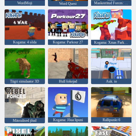
WordMoji
Maskeeritud Forces: Zombie Survival
Word Quest
Kogama: 4 sõda
Kogama: Parkour 27
Kogama: Xmas Parkour
Tiigri simulaator 3D
Hull šokejad
Auk. io
Kogama: Jõua lipuni
Rallipunkt 6
Mässulised jõud