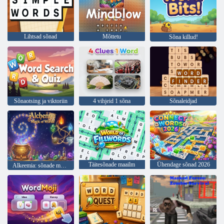
Lihtsad sõnad
Mõttetu
Sõna killud!
Sõnaotsing ja viktoriin
4 vihjeid 1 sõna
Sõnaleidjad
Täitesõnade maailm
Ühendage sõnad 2026
Alkeemia: sõnade maagia