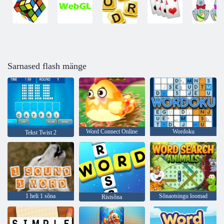
Sarnased flash mänge
Word Connect Online
Wordoku
Tekst Twist 2
1 heli 1 sõna
Sõnaotsingu loomad
Ristsõna