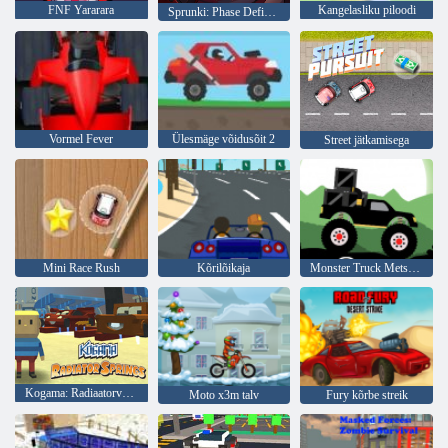
FNF Yararara
Kangelasliku piloodi
Sprunki: Phase Definitive Edition
Vormel Fever
Ülesmäge võidusõit 2
Street jätkamisega
Mini Race Rush
Kõrilõikaja
Monster Truck Metsast Toimetaja
Kogama: Radiaatorvedrud
Moto x3m talv
Fury kõrbe streik