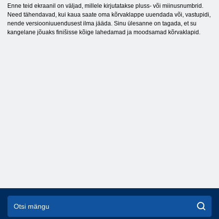
Enne teid ekraanil on väljad, millele kirjutatakse pluss- või miinusnumbrid.
Need tähendavad, kui kaua saate oma kõrvaklappe uuendada või, vastupidi,
nende versiooniuuendusest ilma jääda. Sinu ülesanne on tagada, et su
kangelane jõuaks finišisse kõige lahedamad ja moodsamad kõrvaklapid.