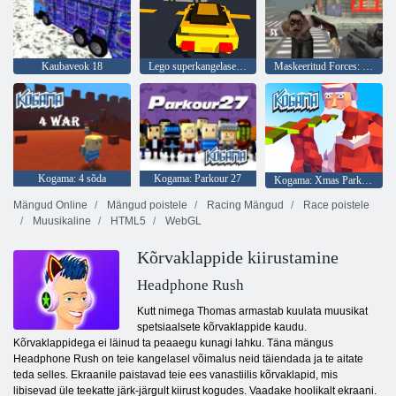
Kaubaveok 18
Lego superkangelase võistlus
Maskeeritud Forces: Zombie Survival
Kogama: 4 sõda
Kogama: Parkour 27
Kogama: Xmas Parkour
Mängud Online
Mängud poistele
Racing Mängud
Race poistele
Muusikaline
HTML5
WebGL
Kõrvaklappide kiirustamine
Headphone Rush
Kutt nimega Thomas armastab kuulata muusikat
spetsiaalsete kõrvaklappide kaudu.
Kõrvaklappidega ei läinud ta peaaegu kunagi lahku. Täna mängus
Headphone Rush on teie kangelasel võimalus neid täiendada ja te aitate
teda selles. Ekraanile paistavad teie ees vanastiilis kõrvaklapid, mis
libisevad üle teekatte järk-järgult kiirust kogudes. Vaadake hoolikalt ekraani.