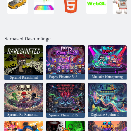
Sarnased flash mänge
Poppy Playtime 5: Sprunki faas
Muusika lahingumäng
Sprunki Rareshifted
Sprunki Re-Remastered
Digitaalne Squirm töötlemine
Sprunki Phase 12 Remastered