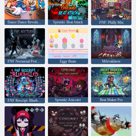
Dance Dance Revolution Disney Mix
Sprunki: Beat Attack
FNF: Philly Mix
FNF Nocturnal Protocol Mod
Eggy Beats
Mõrvaklaver
Sprunki: Aria ravi
Beat Maker Pro
FNF Rescript: Blueballed