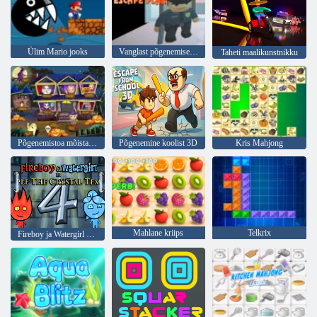
Ülim Mario jooks
Vanglast põgenemise kava
Taheti maalikunstnikku
Põgenemistoa mõistatus
Põgenemine koolist 3D
Kris Mahjong
Mahlane kriips
Telkrix
Fireboy ja Watergirl 4: kristalltempel