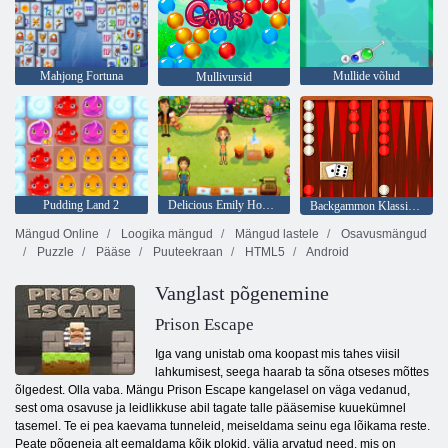
Mahjong Fortuna
Mullide võlud
Mullivursid
Pudding Land 2
Delicious Emily Home Sweet Home
Backgammon Klassikaline
Mängud Online
Loogika mängud
Mängud lastele
Osavusmängud
Puzzle
Pääse
Puuteekraan
HTML5
Android
Vanglast põgenemine
Prison Escape
Iga vang unistab oma koopast mis tahes viisil
lahkumisest, seega haarab ta sõna otseses mõttes
õlgedest. Olla vaba. Mängu Prison Escape kangelasel on väga vedanud,
sest oma osavuse ja leidlikkuse abil tagate talle pääsemise kuuekümnel
tasemel. Te ei pea kaevama tunneleid, meiseldama seinu ega lõikama reste.
Peate põgeneja alt eemaldama kõik plokid, välja arvatud need, mis on