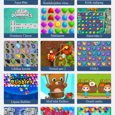
Aqua Blitz
Köök mahjong
Ruudukujuline virnastaja
Dominoes Classic
Matšiareen
Ehted blitz 3
Liblikas kyodai
Neetud aare 2
VIIRA
Mull tukk Endless
Oranži rantšo
Lõputu Bubbles