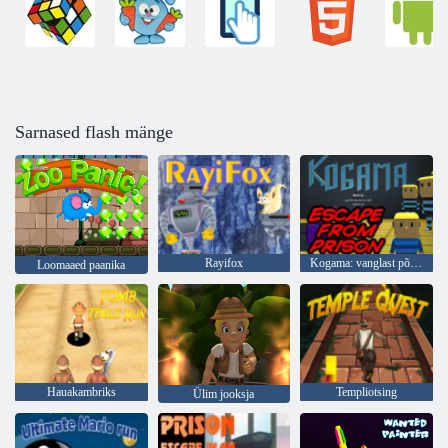
Sarnased flash mänge
Rayifox
Kogama: vanglast põgenemine
Loomaaed paanika
Hauakambriks
Templiotsing
Ülim jooksja