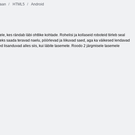
raan
HTML5
Android
le, kes rändab läbi ohtlike kohtade. Rohelisi ja kollaseid roboteid tiirleb seal
useks saada teravad naelu, pöörlevad ja liikuvad saed, aga ka väikesed lendavad
ed lisanduvad alles siis, kui läbite tasemete. Roodo 2 järgmisele tasemele