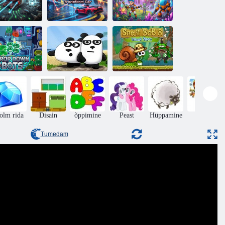
Mech-Core
Wolf Robot
Survivor
Transform Car
Kosmosereis
Rippmenüü
Tigu bob 8:
robotid
3 pandat
saare lugu
olm rida
Disain
õppimine
Peast
Hüppamine
pusled
Tumedam