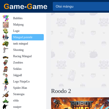
Bubbles
Mahjong
Logic
Mängud poistele
tank mängud
Shooting
Racing Mängud
Zombies
Seiklus
Jalgpall
Lego NinjaGo
Spider-Man
Roodo 2
Strateegia
sõda
snaiper