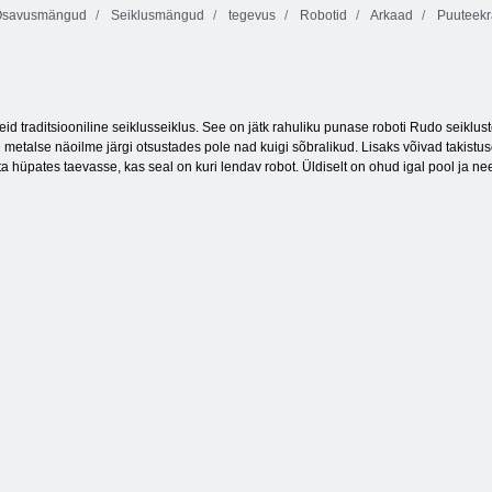
savusmängud
Seiklusmängud
tegevus
Robotid
Arkaad
Puuteek
Liblikas kyodai
Neetud aare 2
VIIRA
id traditsiooniline seiklusseiklus. See on jätk rahuliku punase roboti Rudo seikluste
e metalse näoilme järgi otsustades pole nad kuigi sõbralikud. Lisaks võivad takist
a hüpates taevasse, kas seal on kuri lendav robot. Üldiselt on ohud igal pool ja ne