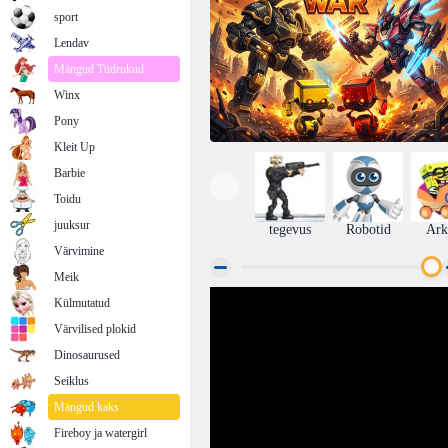
sport
Lendav
Mängud Tüdrukud
Winx
Pony
Kleit Up
Barbie
Toidu
juuksur
tegevus
Robotid
Ark
Värvimine
Meik
Külmutatud
Robotite sõda
Värvilised plokid
Dinosaurused
Seiklus
Mängud kaks
Fireboy ja watergirl