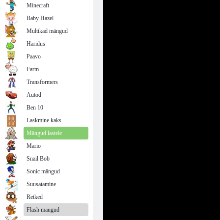
Minecraft
Baby Hazel
Multikad mängud
Haridus
Paavo
Farm
Transformers
Autod
Ben 10
Laskmine kaks
Mängud lastele
Mario
Snail Bob
Sonic mängud
Suusatamine
Retked
Flash mängud