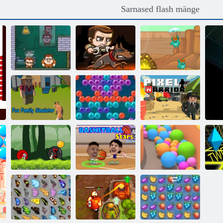
Sarnased flash mänge
Rahaliigutajad 3
Pisike
Rahaliigutajad 2
valvemaksu
ekskavaatorid
Foxi pere
simulaator
Mull tukk
Piksli sõdalane
Palli kangelane
seiklus: punane
põrgapall
Korvpalli tähed
Liivapallid
K