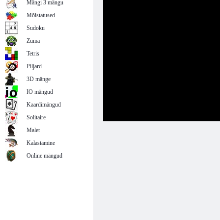
Mängi 3 mängu
Mõistatused
Sudoku
Zuma
Tetris
Piljard
3D mänge
IO mängud
Kaardimängud
Solitaire
Malet
Kalastamine
Online mängud