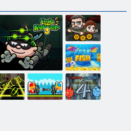
Viimane
ellujäänud
Tühikäigukala
Fireboy ja
Janisinary
Watergirl 4:
aks pall 3D
Bob röövel 3
lahingud
kristalltempel