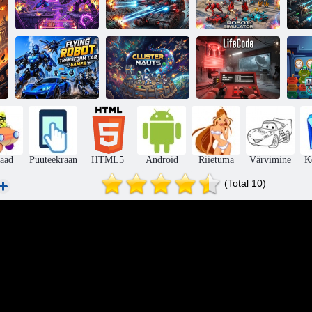
Samurai vs
Mehhaaniline
Roboti
robot
tuum: ellujääja
simulaator
Lendavate
robotite
ümberkujundamise
automängud
Klasternaudid
Elu kood
aad
Puuteekraan
HTML5
Android
Riietuma
Värvimine
K
(Total 10)