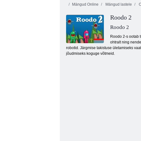
Mängud Online
Mängud lastele
O
Roodo 2
Roodo 2
Roodo 2-s ootab te
ohtralt ning nend
robotid. Järgmise takistuse ületamiseks vaat
Candy mull
jõudmiseks koguge võtmeid.