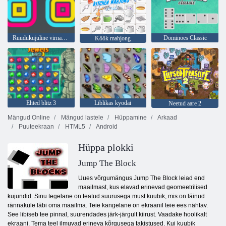
Ruudukujuline virnastaja
Dominoes Classic
Köök mahjong
Ehted blitz 3
Liblikas kyodai
Neetud aare 2
Mängud Online
Mängud lastele
Hüppamine
Arkaad
Puuteekraan
HTML5
Android
Hüppa plokki
Jump The Block
Uues võrgumängus Jump The Block leiad end
maailmast, kus elavad erinevad geomeetrilised
kujundid. Sinu tegelane on teatud suurusega must kuubik, mis on läinud
rännakule läbi oma maailma. Teie kangelane on ekraanil teie ees nähtav.
See libiseb tee pinnal, suurendades järk-järgult kiirust. Vaadake hoolikalt
ekraani. Tema teel ilmuvad erineva kõrgusega takistused. Kui kuubik