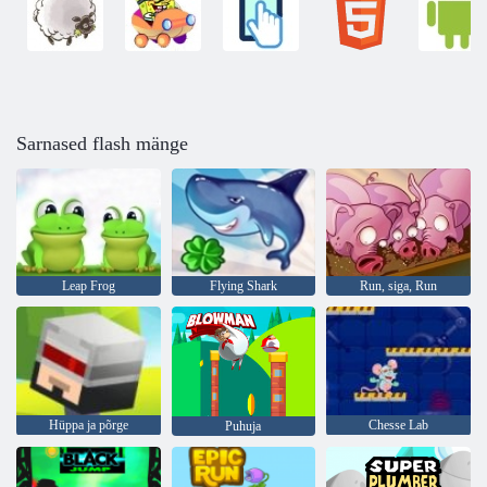
Sarnased flash mänge
Leap Frog
Flying Shark
Run, siga, Run
Hüppa ja põrge
Chesse Lab
Puhuja