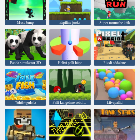
Must Jump
Eepiline jooks
Super torumehe käik
Panda simulaator 3D
Helixi palli hüpe
Piksli sõdalane
Palli kangelane seiklus: punane põrgapall
Liivapallid
Tühikäigukala