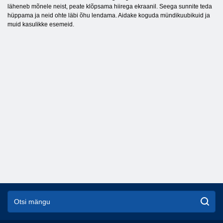
läheneb mõnele neist, peate klõpsama hiirega ekraanil. Seega sunnite teda
hüppama ja neid ohte läbi õhu lendama. Aidake koguda mündikuubikuid ja
muid kasulikke esemeid.