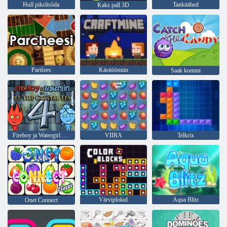
Hull pikslisõda
Tankitähed
Kaks pall 3D
Partšees
Käsitöömiin
Saak kommi
Fireboy ja Watergirl 4: kristalltempel
VIIRA
Telkrix
Värviplokid
Aqua Blitz
Onet Connect