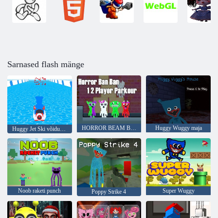
Sarnased flash mänge
HORROR BEAM BEEM 1 2 Player Parkour
Huggy Wuggy maja
Huggy Jet Ski võidusõitja!
Noob raketi punch
Super Wuggy
Poppy Strike 4