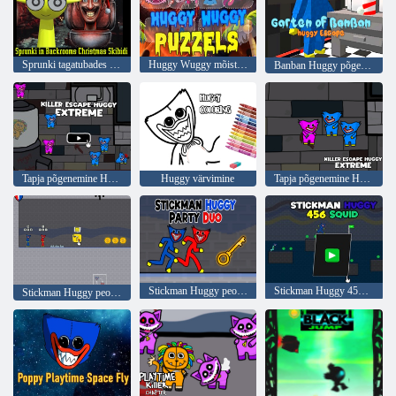
Sprunki tagatubades Christmas Skibidi
Huggy Wuggy mõistatus
Banban Huggy põgenemise garten
Tapja põgenemine Huggy Extreme
Huggy värvimine
Tapja põgenemine Huggy Extreme
Stickman Huggy peo duo
Stickman Huggy 456 kalmaar
Stickman Huggy peo duo