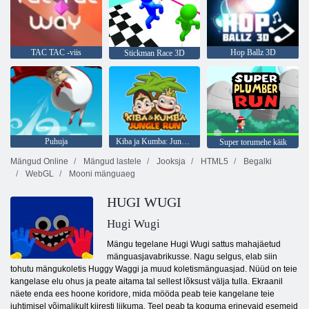
TAC TAC -viis
Hop Ballz 3D
Stickman Race 3D
Puhuja
Kiba ja Kumba: Jungle Run
Super torumehe käik
Mängud Online
Mängud lastele
Jooksja
HTML5
Begalki
WebGL
Mooni mänguaeg
HUGI WUGI
Hugi Wugi
Mängu tegelane Hugi Wugi sattus mahajäetud
mänguasjavabrikusse. Nagu selgus, elab siin
tohutu mängukoletis Huggy Waggi ja muud koletismänguasjad. Nüüd on teie
kangelase elu ohus ja peate aitama tal sellest lõksust välja tulla. Ekraanil
näete enda ees hoone koridore, mida mööda peab teie kangelane teie
juhtimisel võimalikult kiiresti liikuma. Teel peab ta koguma erinevaid esemeid