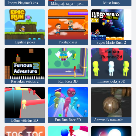
Poppy Playtime'i kosmose kärbes
Must Jump
Mänguaja tapja 4. peatükk
Eepiline jooks
Pikslijooksja
Super Mario Rush 2
Raevukas seiklus 2
Run Race 3D
Inimese jooksja 3D
Fun Run Race 3D
Äärmuslik tasakaalustaja 3D
Lõbus võistlus 3D