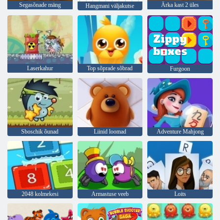
Segasõnade mäng
Ärka kast 2 üles
Hangmani väljakutse
Laserkahur
Top sõprade sõbrad
Furgoon
Sboschik õunad
Liinid loomad
Adventure Mahjong
2048 kolmekesi
Armastuse veeb
Loits