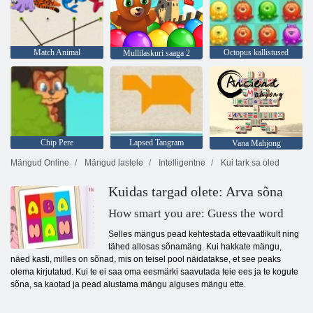
Match Animal
Octopus kallistused
Mullilaskuri saaga 2
Chip Pere
Lapsed Tangram
Vana Mahjong
Mängud Online
Mängud lastele
Intelligentne
Kui tark sa oled
Kuidas targad olete: Arva sõna
How smart you are: Guess the word
Selles mängus pead kehtestada ettevaatlikult ning
tähed allosas sõnamäng. Kui hakkate mängu,
näed kasti, milles on sõnad, mis on teisel pool näidatakse, et see peaks
olema kirjutatud. Kui te ei saa oma eesmärki saavutada teie ees ja te kogute
sõna, sa kaotad ja pead alustama mängu alguses mängu ette.