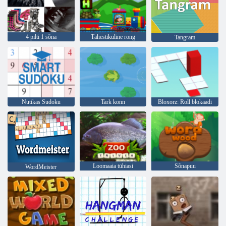
4 pilti 1 sõna
Tähestikuline rong
Tangram
Nutikas Sudoku
Tark konn
Bloxorz: Roll blokaadi
Loomaaia tühiasi
Sõnapuu
WordMeister