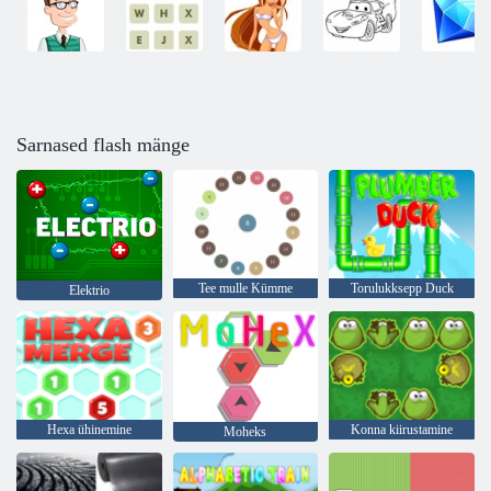
Sarnased flash mänge
Tee mulle Kümme
Torulukksepp Duck
Elektrio
Hexa ühinemine
Konna kiirustamine
Moheks