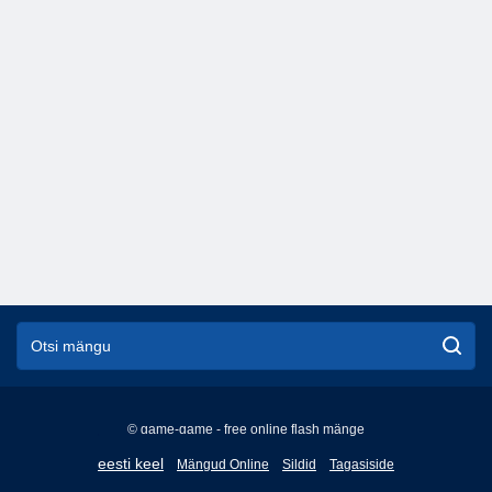
© game-game - free online flash mänge
English
eesti keel
Mängud Online
Sildid
Tagasiside