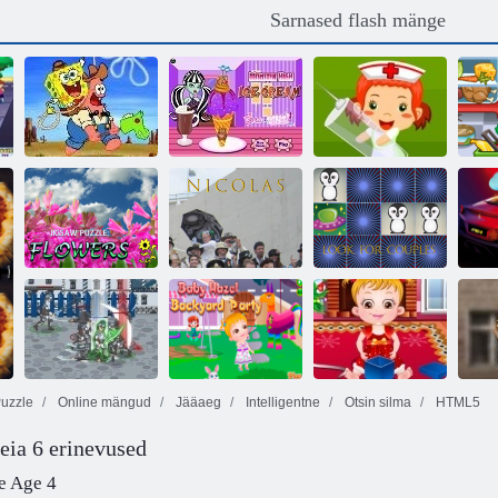
Sarnased flash mänge
Monster kõrge
Ice Cream alates
Meet My
Rum
Paavo Secret
Frankie Stein
Valentine
Jigsaw Puzzle:
Fe
lilled
Nicolas
Otsige paarid
uzzle
Online mängud
Jääaeg
Intelligentne
Otsin silma
HTML5
Leia 6 erinevused
Baby Hazel
Baby Hazel
Feodalism 3
Backyard Pidu
Jõuluaeg
Ärk
ce Age 4