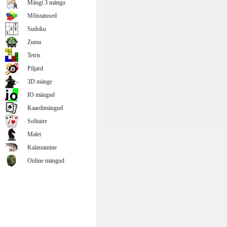
Mängi 3 mängu
Mõistatused
Sudoku
Zuma
Tetris
Piljard
3D mänge
IO mängud
Kaardimängud
Solitaire
Malet
Kalastamine
Online mängud