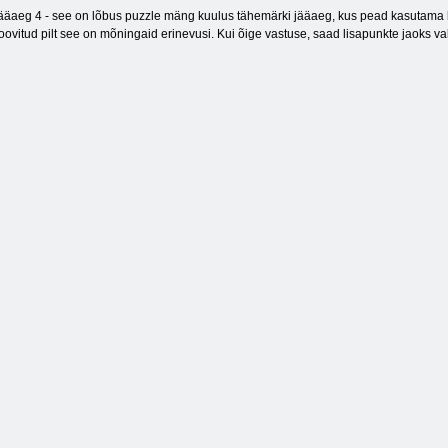
ääaeg 4 - see on lõbus puzzle mäng kuulus tähemärki jääaeg, kus pead kasutama kõ
oovitud pilt see on mõningaid erinevusi. Kui õige vastuse, saad lisapunkte jaoks va