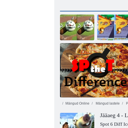
Smiley Erinevus
Schaslivo
2 Sport Edition
kutsikas
Mängud Online
Mängud lastele
P
Jääaeg 4 - 
Spot 6 Diff I