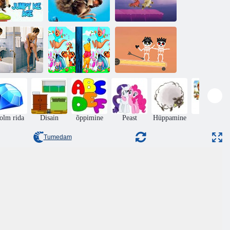
Jääaeg:
Hüppeline
Jääaja pusle
Maniakaalne
jääaeg
kollektsioon
meteoorijooks
Seiklusmäng et
SkullHunter -
uulsus Foto
Karupoeg Puhh
Level Pack
olm rida
Disain
õppimine
Peast
Hüppamine
pusled
Tumedam