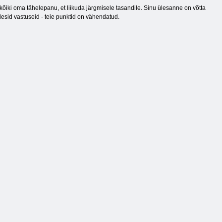
iki oma tähelepanu, et liikuda järgmisele tasandile. Sinu ülesanne on võtta
lesid vastuseid - teie punktid on vähendatud.