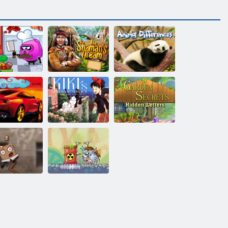
al viisi Die:
Shamanide
Loomade
erinevused
unistus
erinevused
Kiki
kättetoimetamise
rrari varjatud
teenus: leidke
Aed saladused
tähed
tähestike
varjatud tähed
a kast 2 üles
Laserkahur