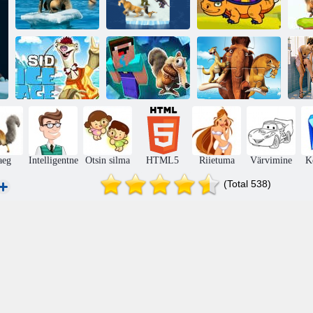
Jääaja lõbusate
Jääaeg 4.
Sidi labürindi
dinosauruste
Värvimine
hullus
värvimine
Noob Parkour:
Pusle: jääaja
Sidi jääaeg
lumeajastu
seiklused
K
aeg
Intelligentne
Otsin silma
HTML5
Riietuma
Värvimine
K
(Total 538)