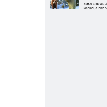
Spot 6 Erinevus J
lähemal ja leida s
Pitsa kohapeal erinevus