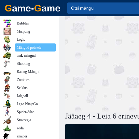
Bubbles
Mahjong
Logic
Mängud poistele
tank mängud
Shooting
Racing Mängud
Zombies
Seiklus
Jalgpall
Lego NinjaGo
Spider-Man
Jääaeg 4 - Leia 6 erinev
Strateegia
sõda
snaiper