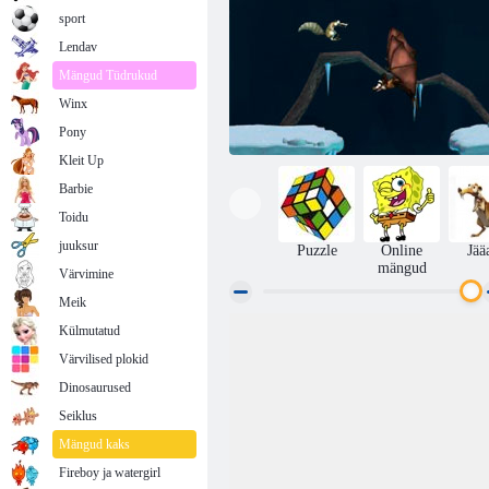
sport
Lendav
Mängud Tüdrukud
Winx
Pony
Kleit Up
Barbie
Toidu
juuksur
Puzzle
Online
Jää
mängud
Värvimine
Meik
Külmutatud
Jääaeg. Dawn of the Dinosaurs
Värvilised plokid
Dinosaurused
Seiklus
Mängud kaks
Fireboy ja watergirl