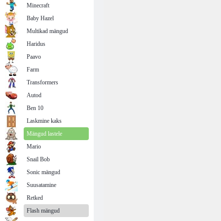
Minecraft
Baby Hazel
Multikad mängud
Haridus
Paavo
Farm
Transformers
Autod
Ben 10
Laskmine kaks
Mängud lastele
Mario
Snail Bob
Sonic mängud
Suusatamine
Retked
Flash mängud