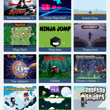
Stickmani kättemaks 3
Neoon Ninja Dash
Kaksik Ninja
Mega Slash
Ninja hüpe
Ninjajooksja
Jushimo
Kleepuv võimatu: 1. peatükk
Noa väljakutse