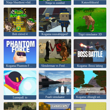
Ninja Shurikeni võitlus 2
Katuselõikurid
Ninja vs zombid
Bob röövel 4
Kogama suusahüpped!
Tiigri simulaator 3D
Kogama Phantom Force
Slenderman vs Freddy fazbear
Kogama: Bossi lahing
Paadi simulaator
Kogama: džungli seiklus
Lumepall. io