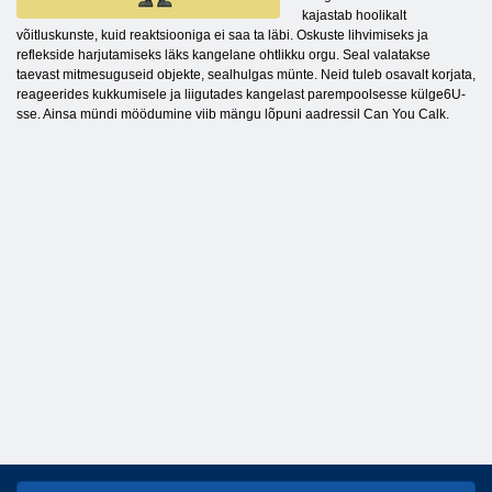
kajastab hoolikalt
võitluskunste, kuid reaktsiooniga ei saa ta läbi. Oskuste lihvimiseks ja
reflekside harjutamiseks läks kangelane ohtlikku orgu. Seal valatakse
taevast mitmesuguseid objekte, sealhulgas münte. Neid tuleb osavalt korjata,
reageerides kukkumisele ja liigutades kangelast parempoolsesse külge6U-
sse. Ainsa mündi möödumine viib mängu lõpuni aadressil Can You Calk.