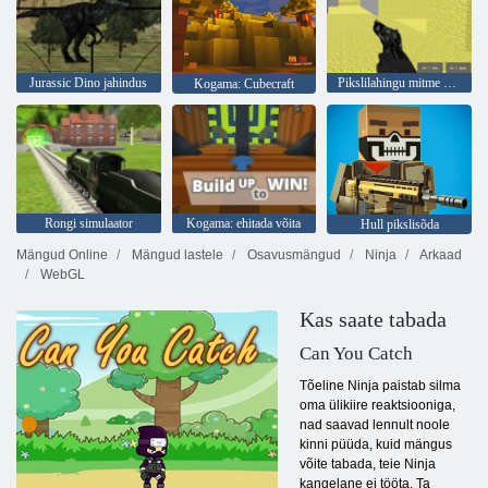
Jurassic Dino jahindus
Pikslilahingu mitme mängijaga
Kogama: Cubecraft
Rongi simulaator
Kogama: ehitada võita
Hull pikslisõda
Mängud Online
Mängud lastele
Osavusmängud
Ninja
Arkaad
WebGL
Kas saate tabada
Can You Catch
Tõeline Ninja paistab silma
oma ülikiire reaktsiooniga,
nad saavad lennult noole
kinni püüda, kuid mängus
võite tabada, teie Ninja
kangelane ei tööta. Ta