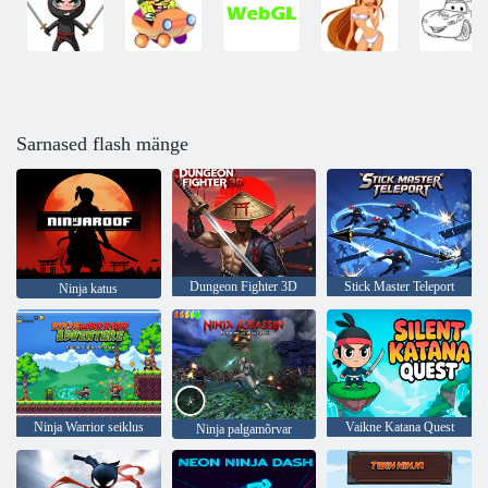
Sarnased flash mänge
Dungeon Fighter 3D
Stick Master Teleport
Ninja katus
Ninja Warrior seiklus
Vaikne Katana Quest
Ninja palgamõrvar