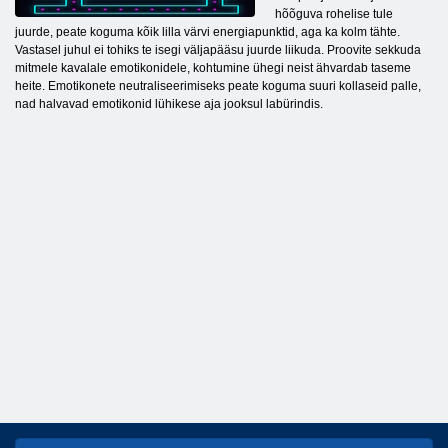
hõõguva rohelise tule
juurde, peate koguma kõik lilla värvi energiapunktid, aga ka kolm tähte.
Vastasel juhul ei tohiks te isegi väljapääsu juurde liikuda. Proovite sekkuda
mitmele kavalale emotikonidele, kohtumine ühegi neist ähvardab taseme
heite. Emotikonete neutraliseerimiseks peate koguma suuri kollaseid palle,
nad halvavad emotikonid lühikese aja jooksul labürindis.