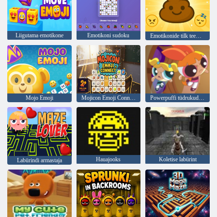
Liigutama emotikone
Emotikoni sudoku
Emotikonide tilk teemad
Mojo Emoji
Mojicon Emoji Connect
Powerpuffi tüdrukud hüpno õndsus
Hauajooks
Koletise labürint
Labürindi armastaja