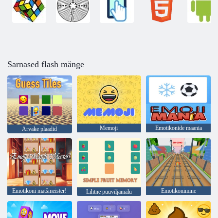
Sarnased flash mänge
Memoji
Emotikonide maania
Arvake plaadid
Emotikoni matšmeister!
Emotikonimine
Lihtne puuviljamälu