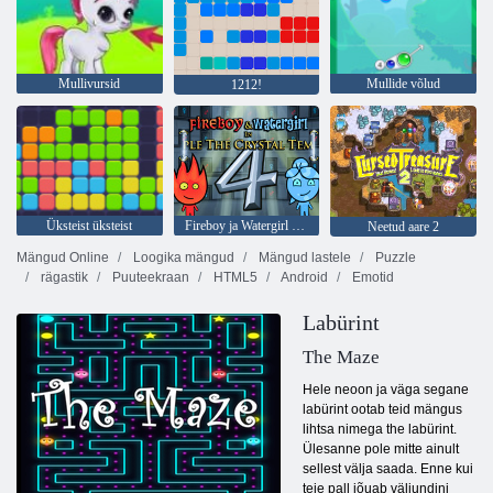
Mullivursid
Mullide võlud
1212!
Üksteist üksteist
Fireboy ja Watergirl 4: kristalltempel
Neetud aare 2
Mängud Online
Loogika mängud
Mängud lastele
Puzzle
rägastik
Puuteekraan
HTML5
Android
Emotid
Labürint
The Maze
Hele neoon ja väga segane
labürint ootab teid mängus
lihtsa nimega the labürint.
Ülesanne pole mitte ainult
sellest välja saada. Enne kui
teie pall jõuab väljundini