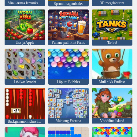
Minu armas lemmiksõber
3D megalabürint
Sprunki tagatubades
Uss ja Apple
Punane pall: Pint Panic
Tankid
Liblikas kyodai
Lõputu Bubbles
Mull tukk Endless
Mahjong Fortuna
Vöödiline Island
Backgammon Klassikaline