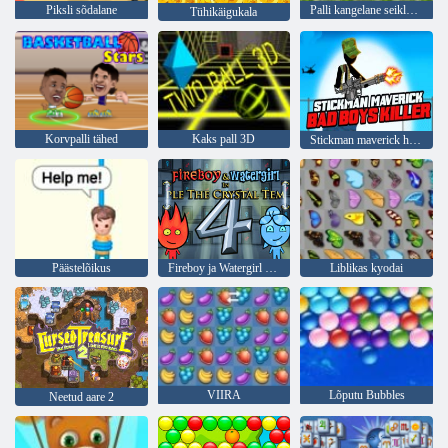
Piksli sõdalane
Palli kangelane seiklus: punane põrgapall
Tühikäigukala
Korvpalli tähed
Kaks pall 3D
Stickman maverick halb poiste tapja
Päästelõikus
Fireboy ja Watergirl 4: kristalltempel
Liblikas kyodai
VIIRA
Lõputu Bubbles
Neetud aare 2