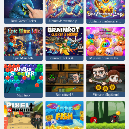
Bird Game Clicker
Juhtumid: avamine ja täiendamine
Juhtumisimulaatori emotikon
Epic Mine Idle
Brainrot Clicker & Merge
Mystery Squishy Dumpling Blind Box
Bob röövel 3
Viimane ellujäänud
Mull tukk