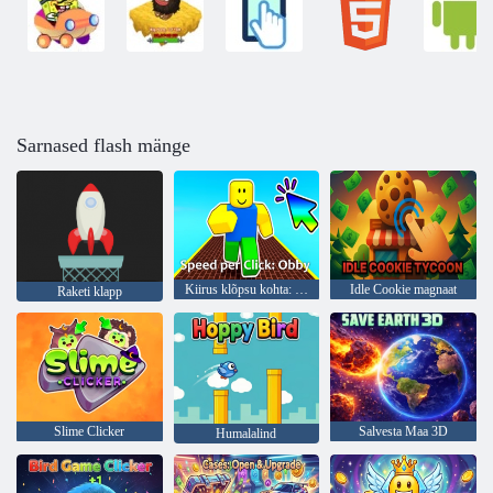
Sarnased flash mänge
Kiirus klõpsu kohta: Obby
Idle Cookie magnaat
Raketi klapp
Slime Clicker
Salvesta Maa 3D
Humalalind