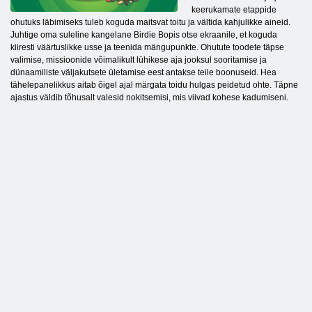
keerukamate etappide
ohutuks läbimiseks tuleb koguda maitsvat toitu ja vältida kahjulikke aineid.
Juhtige oma suleline kangelane Birdie Bopis otse ekraanile, et koguda
kiiresti väärtuslikke usse ja teenida mängupunkte. Ohutute toodete täpse
valimise, missioonide võimalikult lühikese aja jooksul sooritamise ja
dünaamiliste väljakutsete ületamise eest antakse teile boonuseid. Hea
tähelepanelikkus aitab õigel ajal märgata toidu hulgas peidetud ohte. Täpne
ajastus väldib tõhusalt valesid nokitsemisi, mis viivad kohese kadumiseni.