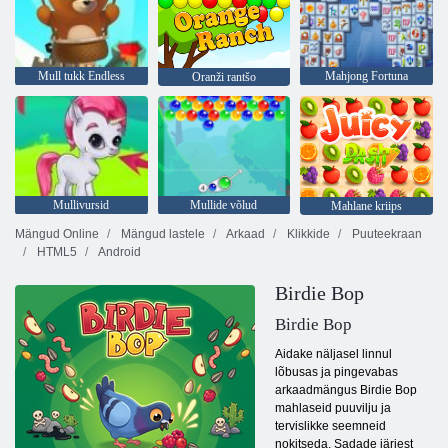
Mull tukk Endless
Mahjong Fortuna
Oranži rantšo
Mullivursid
Mullide võlud
Mahlane kriips
Mängud Online
Mängud lastele
Arkaad
Klikkide
Puuteekraan
HTML5
Android
Birdie Bop
Birdie Bop
Aidake näljasel linnul
lõbusas ja pingevabas
arkaadmängus Birdie Bop
mahlaseid puuvilju ja
tervislikke seemneid
nokitseda. Sadade järjest