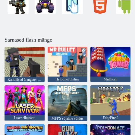
Sarnased flash mänge
Hr Bullet Online
Mullitorn
Kandilised Gangster Warfare
Laser ellujäänu
EdgeFire 2
MFPS sõjaline võitlus