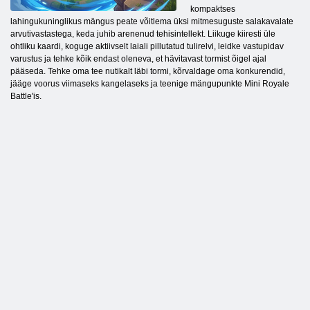
kompaktses
lahingukuninglikus mängus peate võitlema üksi mitmesuguste salakavalate
arvutivastastega, keda juhib arenenud tehisintellekt. Liikuge kiiresti üle
ohtliku kaardi, koguge aktiivselt laiali pillutatud tulirelvi, leidke vastupidav
varustus ja tehke kõik endast oleneva, et hävitavast tormist õigel ajal
pääseda. Tehke oma tee nutikalt läbi tormi, kõrvaldage oma konkurendid,
jääge voorus viimaseks kangelaseks ja teenige mängupunkte Mini Royale
Battle'is.