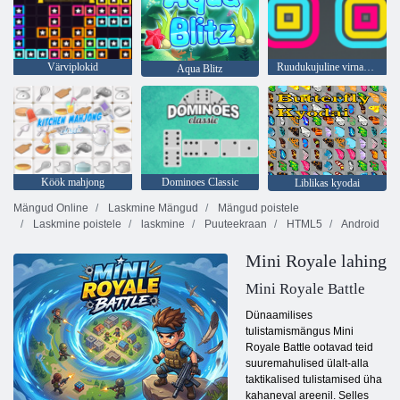
Värviplokid
Ruudukujuline virnastaja
Aqua Blitz
Köök mahjong
Dominoes Classic
Liblikas kyodai
Mängud Online
Laskmine Mängud
Mängud poistele
Laskmine poistele
laskmine
Puuteekraan
HTML5
Android
Mini Royale lahing
Mini Royale Battle
Dünaamilises
tulistamismängus Mini
Royale Battle ootavad teid
suuremahulised ülalt-alla
taktikalised tulistamised üha
kahaneval areenil. Selles