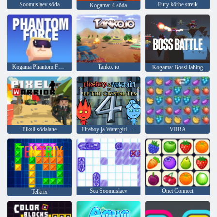
Soomuslaev sõda
Fury kõrbe streik
Kogama: 4 sõda
Kogama Phantom Force
Tanko. io
Kogama: Bossi lahing
Piksli sõdalane
Fireboy ja Watergirl 4: kristalltempel
VIIRA
Sea Soomuslaev
Onet Connect
Telkrix