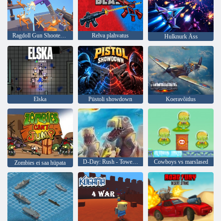
Ragdoll Gun Shooter! Cannon Spinner mänguväljak
Relva plahvatus
Hulknurk Äss
Elska
Püstoli showdown
Koeravõitlus
D-Day: Rush - Tower Defense
Cowboys vs marslased
Zombies ei saa hüpata