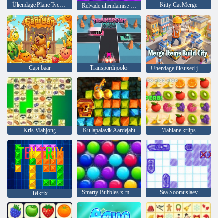
Ühendage Plane Tycoon
Kitty Cat Merge
Relvade ühendamise kangelane
Capi baar
Transpordijooks
Ühendage üksused ja ehitage linn
Kris Mahjong
Kullapalavik Aardejaht
Mahlane kriips
Smarty Bubbles x-mas väljaanne
Sea Soomuslaev
Telkrix