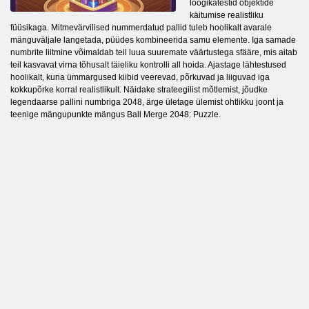
loogikatestid objektide
käitumise realistliku
füüsikaga. Mitmevärvilised nummerdatud pallid tuleb hoolikalt avarale
mänguväljale langetada, püüdes kombineerida samu elemente. Iga samade
numbrite liitmine võimaldab teil luua suuremate väärtustega sfääre, mis aitab
teil kasvavat virna tõhusalt täieliku kontrolli all hoida. Ajastage lähtestused
hoolikalt, kuna ümmargused kiibid veerevad, põrkuvad ja liiguvad iga
kokkupõrke korral realistlikult. Näidake strateegilist mõtlemist, jõudke
legendaarse pallini numbriga 2048, ärge ületage ülemist ohtlikku joont ja
teenige mängupunkte mängus Ball Merge 2048: Puzzle.