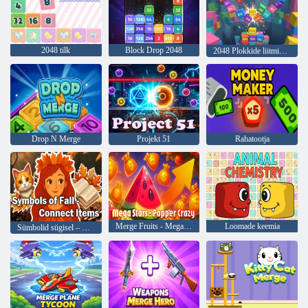
2048 tilk
Block Drop 2048
2048 Plokkide liitmine: füüsika
Drop N Merge
Projekt 51
Rahatootja
Merge Fruits - Mega Fun
Loomade keemia
Sümbolid sügisel – Ühendage esemed