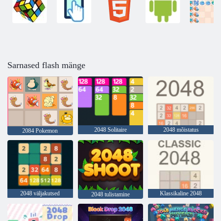
Sarnased flash mänge
2048 Solitaire
2048 mõistatus
2084 Pokemon
2048 väljakutsed
Klassikaline 2048
2048 tulistamine