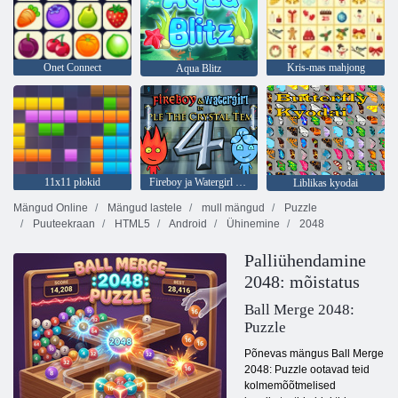
Onet Connect
Kris-mas mahjong
Aqua Blitz
11x11 plokid
Fireboy ja Watergirl 4: kristalltempel
Liblikas kyodai
Mängud Online
Mängud lastele
mull mängud
Puzzle
Puuteekraan
HTML5
Android
Ühinemine
2048
Palliühendamine
2048: mõistatus
Ball Merge 2048:
Puzzle
Põnevas mängus Ball Merge
2048: Puzzle ootavad teid
kolmemõõtmelised