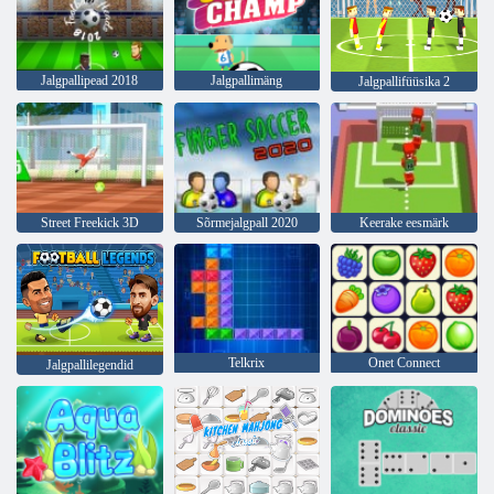
Jalgpallipead 2018
Jalgpallimäng
Jalgpallifüüsika 2
Street Freekick 3D
Sõrmejalgpall 2020
Keerake eesmärk
Telkrix
Onet Connect
Jalgpallilegendid