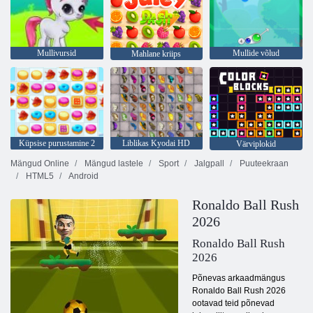
Mullivursid
Mullide võlud
Mahlane kriips
Küpsise purustamine 2
Liblikas Kyodai HD
Värviplokid
Mängud Online
Mängud lastele
Sport
Jalgpall
Puuteekraan
HTML5
Android
Ronaldo Ball Rush
2026
Ronaldo Ball Rush
2026
Põnevas arkaadmängus
Ronaldo Ball Rush 2026
ootavad teid põnevad