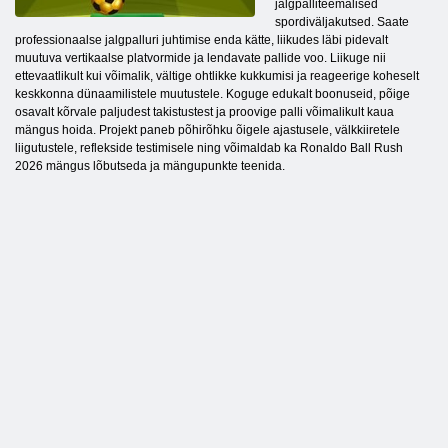
jalgpalliteemalised
spordiväljakutsed. Saate
professionaalse jalgpalluri juhtimise enda kätte, liikudes läbi pidevalt
muutuva vertikaalse platvormide ja lendavate pallide voo. Liikuge nii
ettevaatlikult kui võimalik, vältige ohtlikke kukkumisi ja reageerige koheselt
keskkonna dünaamilistele muutustele. Koguge edukalt boonuseid, põige
osavalt kõrvale paljudest takistustest ja proovige palli võimalikult kaua
mängus hoida. Projekt paneb põhirõhku õigele ajastusele, välkkiiretele
liigutustele, reflekside testimisele ning võimaldab ka Ronaldo Ball Rush
2026 mängus lõbutseda ja mängupunkte teenida.