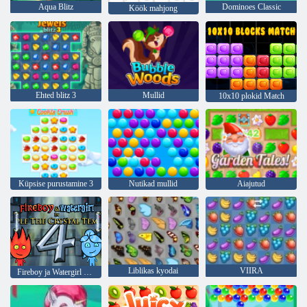
Aqua Blitz
Dominoes Classic
Köök mahjong
Ehted blitz 3
Mullid
10x10 plokid Match
Küpsise purustamine 3
Nutikad mullid
Aiajutud
Liblikas kyodai
VIIRA
Fireboy ja Watergirl 4: kristalltempel