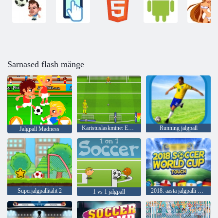
Sarnased flash mänge
Karistuslaskmine: Euro Cup 2016
Running jalgpall
Jalgpall Madness
Superjalgpallitäht 2
2018. aasta jalgpalli maailmameistrivõistluste puudutus
1 vs 1 jalgpall