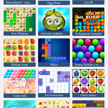
Klaverilapsed – muusika ja laulud
Line 98
Eggy Beats
Kris Mahjong
Adventure mahlane marjad
Kullapalavik Aardejaht
Mahlane kriips
Telkrix
Smarty Bubbles x-mas väljaanne
Sea Soomuslaev
Onet Connect
Candy mull