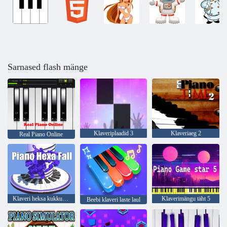
Sarnased flash mänge
Klaveriplaadid 3
Klaveriaeg 2
Real Piano Online
Klaveri heksa kukkumine
Klaverimängu täht 5
Beebi klaveri laste laul