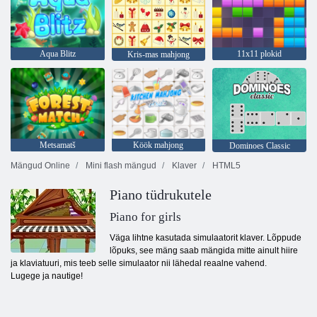
Aqua Blitz
11x11 plokid
Kris-mas mahjong
Metsamatš
Köök mahjong
Dominoes Classic
Mängud Online
Mini flash mängud
Klaver
HTML5
Piano tüdrukutele
Piano for girls
Väga lihtne kasutada simulaatorit klaver. Lõppude
lõpuks, see mäng saab mängida mitte ainult hiire
ja klaviatuuri, mis teeb selle simulaator nii lähedal reaalne vahend.
Lugege ja nautige!