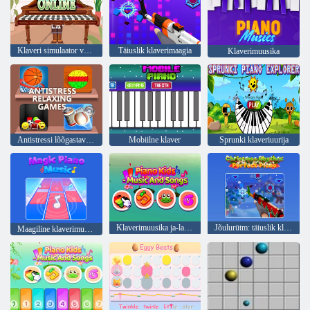
Klaveri simulaator võrgus
Täiuslik klaverimaagia
Klaverimuusika
Antistressi lõõgastavad mängud
Mobiilne klaver
Sprunki klaveriuurija
Klaverimuusika ja-laulud lastele
Jõulurütm: täiuslik klaver
Maagiline klaverimuusika