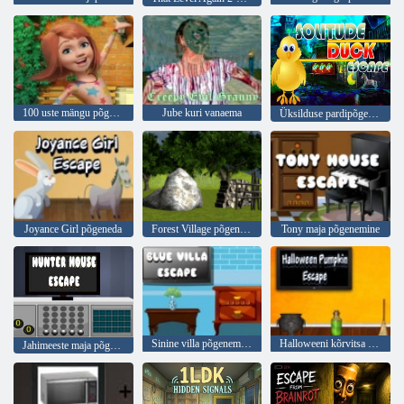
100 uste mängu põgenevad koolist
Jube kuri vanaema
Üksilduse pardipõgenemine
Joyance Girl põgeneda
Forest Village põgenemine Episode 2
Tony maja põgenemine
Sinine villa põgenemine
Halloweeni kõrvitsa põgenemine
Jahimeeste maja põgenemine