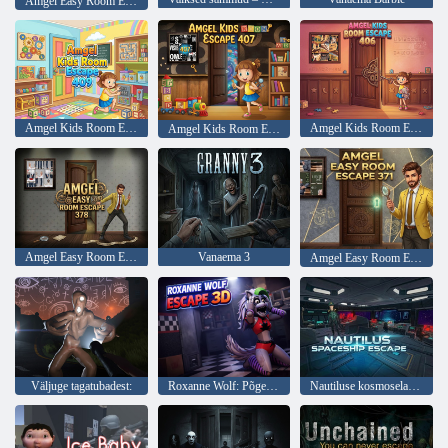
Amgel Easy Room Escape 385
Amgel Kids Room Escape 409
Amgel Kids Room Escape 406
Amgel Kids Room Escape 407
Amgel Easy Room Escape 378
Vanaema 3
Amgel Easy Room Escape 371
Väljuge tagatubadest:
Roxanne Wolf: Põgenemine 3D
Nautiluse kosmoselaeva põgenemine