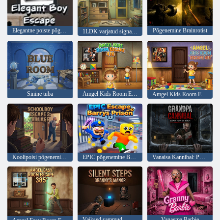
Elegantne poiste põgenemine
Põgenemine Brainrotist
1LDK varjatud signaalid
Sinine tuba
Amgel Kids Room Escape 416
Amgel Kids Room Escape 415
Koolipoisi põgenemine 2: Küla
EPIC põgenemine Barrysi vanglast
Vanaisa Kannibal: Põgenemine maniaki eest
Vaiksed sammud – Vanaema mõis
Vanaema Barbie