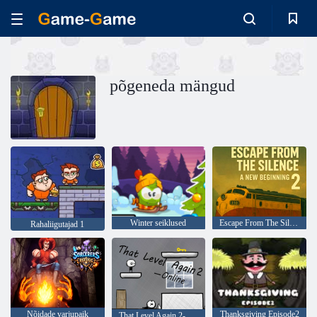
põgeneda mängud
Winter seiklused
Escape From The Silence 2 on uus algus
Rahaliigutajad 1
Nõidade varjupaik
Thanksgiving Episode2
That Level Again 2-Online