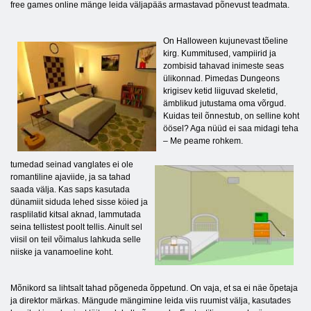
free games online mänge leida väljapääs armastavad põnevust teadmata.
On Halloween kujunevast tõeline
kirg. Kummitused, vampiirid ja
zombisid tahavad inimeste seas
ülikonnad. Pimedas Dungeons
krigisev ketid liiguvad skeletid,
ämblikud jutustama oma võrgud.
Kuidas teil õnnestub, on selline koht
öösel? Aga nüüd ei saa midagi teha
– Me peame rohkem.
tumedad seinad vanglates ei ole
romantiline ajaviide, ja sa tahad
saada välja. Kas saps kasutada
dünamiit siduda lehed sisse köied ja
rasplilatid kitsal aknad, lammutada
seina tellistest poolt tellis. Ainult sel
viisil on teil võimalus lahkuda selle
niiske ja vanamoeline koht.
Mõnikord sa lihtsalt tahad põgeneda õppetund. On vaja, et sa ei näe õpetaja
ja direktor märkas. Mängude mängimine leida viis ruumist välja, kasutades