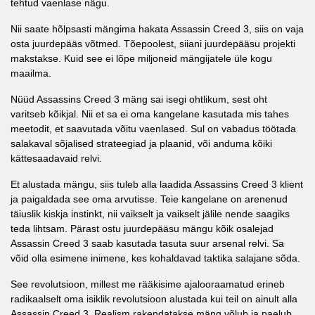
tehtud vaenlase nägu.
Nii saate hõlpsasti mängima hakata Assassin Creed 3, siis on vaja
osta juurdepääs võtmed. Tõepoolest, siiani juurdepääsu projekti
makstakse. Kuid see ei lõpe miljoneid mängijatele üle kogu
maailma.
Nüüd Assassins Creed 3 mäng sai isegi ohtlikum, sest oht
varitseb kõikjal. Nii et sa ei oma kangelane kasutada mis tahes
meetodit, et saavutada võitu vaenlased. Sul on vabadus töötada
salakaval sõjalised strateegiad ja plaanid, või anduma kõiki
kättesaadavaid relvi.
Et alustada mängu, siis tuleb alla laadida Assassins Creed 3 klient
ja paigaldada see oma arvutisse. Teie kangelane on arenenud
täiuslik kiskja instinkt, nii vaikselt ja vaikselt jälile nende saagiks
teda lihtsam. Pärast ostu juurdepääsu mängu kõik osalejad
Assassin Creed 3 saab kasutada tasuta suur arsenal relvi. Sa
võid olla esimene inimene, kes kohaldavad taktika salajane sõda.
See revolutsioon, millest me rääkisime ajalooraamatud erineb
radikaalselt oma isiklik revolutsioon alustada kui teil on ainult alla
Assassin Creed 3. Realism rakendatakse mäng võlub ja paelub.