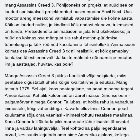
mäng Assassins Creed 3. Põhijooneks on projekt, et nüüd see on
loodud spetsiaalselt projekteeritud uusim mootor Anvil Next. Uus
mootor areng meeskond valmistub vabastamise üle kolme aasta.
Kõik on loodud nullist, ja kindlasti kõik endast oleneva, tulemused
on tunda. Pretsedenditu animatsioon ei jäta teid ükskõikseks, ja
nüüd on kolmas osa mängust siis rahul motion-püüdmise
tehnoloogia ja kõik rõõmud kasutamine tehisintellekti. Animatsioon
kolmas osa Assassins Creed 3 tk nii realistlik, et kõik gameplay
tajutakse täiesti erinevalt. Ja kui te mäletate dünaamiline muutus
ilm ja aastaajad, huvitav, kas pole?
Mängu Assassin Creed 3 pikk ja hoolikalt välja selgitada, miks
peetakse õigustatult üheks kõige kvalitatiivne ja edukas. Mäng
toimub 1775. Sel ajal, koos peategelane, sa pead minema tagasi
Ameerikasse. Kohalik kolooniad on äärel mässu. Sinu iseloom -
palgamõrvar nimega Connor. Ta lubas, et hoida rahu ja vabadust
inimestele, kõigi vahenditega. Kavade elluviimist Connor, pead
kuulutama sõja oma vaenlasi - inimesi tohutu reaalses maailmas.
Koos Connor teil ületada pikk marsruute läbi kitsastel tänavatel
linna ja valdav lahinguväljal. Teel kohtad sa palju legendaarne
arvud, kes suutis kirjutada oma nime Ameerika ajaloos, kellega