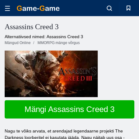
Assassins Creed 3
Alternatiivsed nimed: Assassins Creed 3
Mängud Online
MMORPG mänge võrgus
Mängi Assassins Creed 3
Nagu te võiks arvata, et arendajad legendaarne projekti The
Darkness loorberitel ei kasutata jääda. Nagu näitab uus osa -