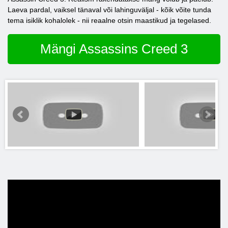
Laeva pardal, vaiksel tänaval või lahinguväljal - kõik võite tunda
tema isiklik kohalolek - nii reaalne otsin maastikud ja tegelased.
Mängi Assassins Creed 3