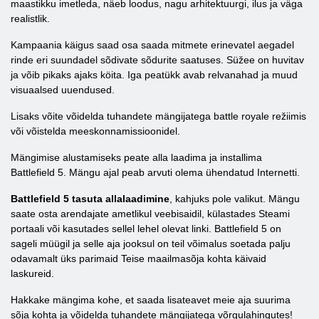
maastikku imetleda, näeb loodus, nagu arhitektuurgi, ilus ja väga
realistlik.
Kampaania käigus saad osa saada mitmete erinevatel aegadel
rinde eri suundadel sõdivate sõdurite saatuses. Süžee on huvitav
ja võib pikaks ajaks köita. Iga peatükk avab relvanahad ja muud
visuaalsed uuendused.
Lisaks võite võidelda tuhandete mängijatega battle royale režiimis
või võistelda meeskonnamissioonidel.
Mängimise alustamiseks peate alla laadima ja installima
Battlefield 5. Mängu ajal peab arvuti olema ühendatud Internetti.
Battlefield 5 tasuta allalaadimine
, kahjuks pole valikut. Mängu
saate osta arendajate ametlikul veebisaidil, külastades Steami
portaali või kasutades sellel lehel olevat linki. Battlefield 5 on
sageli müügil ja selle aja jooksul on teil võimalus soetada palju
odavamalt üks parimaid Teise maailmasõja kohta käivaid
laskureid.
Hakkake mängima kohe, et saada lisateavet meie aja suurima
sõja kohta ja võidelda tuhandete mängijatega võrgulahingutes!