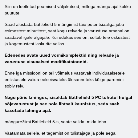
Siin on loetletud peamised väljakutsed, millega mängu ajal kokku
puutute.
Saad alustada Battlefield 5 mängimist täie potentsiaaliga juba
esimestest minutitest, sest kogu relvade ja varustuse arsenal on
saadaval igale algajale. Kui edukas see on, sõltub teie oskustest
ja kogemustest laskurite vallas.
Edenedes avate uued vormikomplektid ning relvade ja
varustuse visuaalsed modifikatsioonid.
Enne iga missiooni on teil võimalus vastavalt individuaalsetele
eelistustele valida eelseisvateks ülesanneteks kõige paremini
sobiv relv.
Nagu päris lahingus, sisaldab Battlefield 5 PC tohutul hulgal
sõjavarustust ja see pole lihtsalt kaunistus, seda saab
kasutada lahingu ajal.
mängurežiimi Battlefield 5-s, saate valida, mida teha.
Vaatamata sellele, et tegemist on tulistajaga ja pole aega