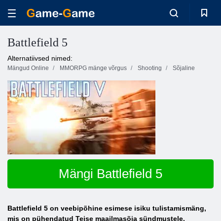
Battlefield 5
Alternatiivsed nimed:
Mängud Online
MMORPG mänge võrgus
Shooting
Sõjaline
Mängi Battlefield 5
Battlefield 5 on veebipõhine esimese isiku tulistamismäng,
mis on pühendatud Teise maailmasõja sündmustele.