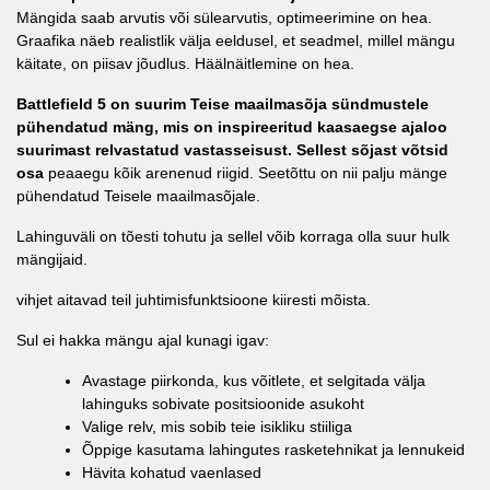
Mängida saab arvutis või sülearvutis, optimeerimine on hea.
Graafika näeb realistlik välja eeldusel, et seadmel, millel mängu
käitate, on piisav jõudlus. Häälnäitlemine on hea.
Battlefield 5 on suurim Teise maailmasõja sündmustele
pühendatud mäng, mis on inspireeritud kaasaegse ajaloo
suurimast relvastatud vastasseisust. Sellest sõjast võtsid
osa
peaaegu kõik arenenud riigid. Seetõttu on nii palju mänge
pühendatud Teisele maailmasõjale.
Lahinguväli on tõesti tohutu ja sellel võib korraga olla suur hulk
mängijaid.
vihjet aitavad teil juhtimisfunktsioone kiiresti mõista.
Sul ei hakka mängu ajal kunagi igav:
Avastage piirkonda, kus võitlete, et selgitada välja
lahinguks sobivate positsioonide asukoht
Valige relv, mis sobib teie isikliku stiiliga
Õppige kasutama lahingutes rasketehnikat ja lennukeid
Hävita kohatud vaenlased