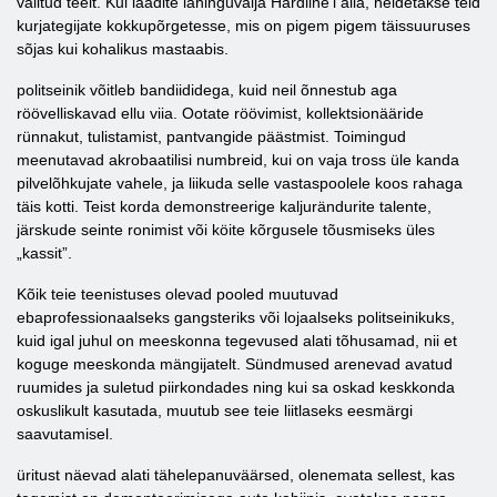
valitud teelt. Kui laadite lahinguvälja Hardline'i alla, heidetakse teid
kurjategijate kokkupõrgetesse, mis on pigem pigem täissuuruses
sõjas kui kohalikus mastaabis.
politseinik võitleb bandiididega, kuid neil õnnestub aga
röövelliskavad ellu viia. Ootate röövimist, kollektsionääride
rünnakut, tulistamist, pantvangide päästmist. Toimingud
meenutavad akrobaatilisi numbreid, kui on vaja tross üle kanda
pilvelõhkujate vahele, ja liikuda selle vastaspoolele koos rahaga
täis kotti. Teist korda demonstreerige kaljurändurite talente,
järskude seinte ronimist või köite kõrgusele tõusmiseks üles
„kassit”.
Kõik teie teenistuses olevad pooled muutuvad
ebaprofessionaalseks gangsteriks või lojaalseks politseinikuks,
kuid igal juhul on meeskonna tegevused alati tõhusamad, nii et
koguge meeskonda mängijatelt. Sündmused arenevad avatud
ruumides ja suletud piirkondades ning kui sa oskad keskkonda
oskuslikult kasutada, muutub see teie liitlaseks eesmärgi
saavutamisel.
üritust näevad alati tähelepanuväärsed, olenemata sellest, kas