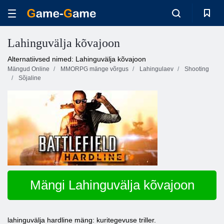
Lahinguvälja kõvajoon
Alternatiivsed nimed: Lahinguvälja kõvajoon
Mängud Online
MMORPG mänge võrgus
Lahingulaev
Shooting
Sõjaline
Mängi Lahinguvälja kõvajoon
lahinguvälja hardline mäng: kuritegevuse triller.