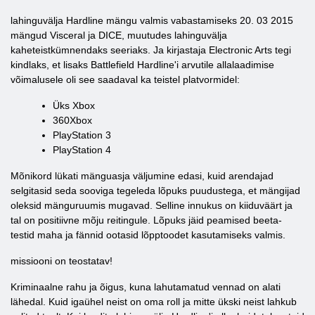
lahinguvälja Hardline mängu valmis vabastamiseks 20. 03 2015
mängud Visceral ja DICE, muutudes lahinguvälja
kaheteistkümnendaks seeriaks. Ja kirjastaja Electronic Arts tegi
kindlaks, et lisaks Battlefield Hardline'i arvutile allalaadimise
võimalusele oli see saadaval ka teistel platvormidel:
Üks Xbox
360Xbox
PlayStation 3
PlayStation 4
Mõnikord lükati mänguasja väljumine edasi, kuid arendajad
selgitasid seda sooviga tegeleda lõpuks puudustega, et mängijad
oleksid mänguruumis mugavad. Selline innukus on kiiduväärt ja
tal on positiivne mõju reitingule. Lõpuks jäid peamised beeta-
testid maha ja fännid ootasid lõpptoodet kasutamiseks valmis.
missiooni on teostatav!
Kriminaalne rahu ja õigus, kuna lahutamatud vennad on alati
lähedal. Kuid igaühel neist on oma roll ja mitte ükski neist lahkub