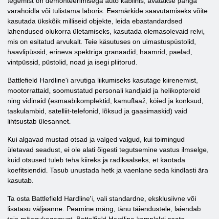
tegemist on demonteerimisega auto kabiinis, avatakse panga
varahoidla või tulistama laboris. Eesmärkide saavutamiseks võite
kasutada ükskõik milliseid objekte, leida ebastandardsed
lahendused olukorra ületamiseks, kasutada olemasolevaid relvi,
mis on esitatud arvukalt. Teie käsutuses on uimastuspüstolid,
haavlipüssid, erineva spektriga granaadid, haamrid, paelad,
vintpüssid, püstolid, noad ja isegi pliitorud.
Battlefield Hardline'i arvutiga liikumiseks kasutage kiirenemist,
mootorrattaid, soomustatud personali kandjaid ja helikoptereid
ning vidinaid (esmaabikomplektid, kamuflaaž, köied ja konksud,
taskulambid, satelliit-telefonid, lõksud ja gaasimaskid) vaid
lihtsustab ülesannet.
Kui algavad mustad otsad ja valged valgud, kui toimingud
ületavad seadust, ei ole alati õigesti tegutsemine vastus ilmselge,
kuid otsused tuleb teha kiireks ja radikaalseks, et kaotada
koefitsiendid. Tasub unustada hetk ja vaenlane seda kindlasti ära
kasutab.
Ta osta Battlefield Hardline'i, vali standardne, eksklusiivne või
lisatasu väljaanne. Peamine mäng, tänu täiendustele, laiendab