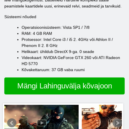
teie mängukogemust. Battelfield Hardline komplekti saate
peamistele kaartidele uusi, erinevaid relvi, seadmeid ja tarvikuid.
Süsteemi nõuded
Operatsioonisüsteem: Vista SP1 / 7/8
RAM: 4 GB RAM
Protsessor: Intel Core i3 / i5 2. 4GHz või Athlon II /
Phenom II 2. 8 GHz
Helikaart: ühildub DirectX 9-ga. 0 seade
Videokaart: NVIDIA GeForce GTX 260 või ATI Radeon
HD 5770
Kõvakettaruum: 37 GB vaba ruumi
Mängi Lahinguvälja kõvajoon