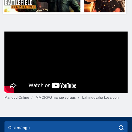
Mängud Online
MMORPG mänge võrgus
Lahinguvälja kõvajoon