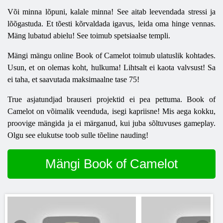
Või minna lõpuni, kalale minna! See aitab leevendada stressi ja
lõõgastuda. Et tõesti kõrvaldada igavus, leida oma hinge vennas.
Mäng lubatud abielu! See toimub spetsiaalse templi.
Mängi mängu online Book of Camelot toimub ulatuslik kohtades.
Usun, et on olemas koht, hulkuma! Lihtsalt ei kaota valvsust! Sa
ei taha, et saavutada maksimaalne tase 75!
True asjatundjad brauseri projektid ei pea pettuma. Book of
Camelot on võimalik veenduda, isegi kapriisne! Mis aega kokku,
proovige mängida ja ei märganud, kui juba sõltuvuses gameplay.
Olgu see elukutse toob sulle tõeline nauding!
Mängi Book of Camelot