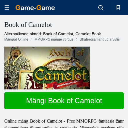
Book of Camelot
Alternatiivsed nimed: Book of Camelot, Camelot Book
Mängud Online
MMORPG mänge võrgus
Strateegiamängud arvutis
Mängi Book of Camelot
Online mäng Book of Camelot - Free MMORPG fantaasia žanr
elementidega ökonoomika ja strateegia. Virtuaalne reaalsus viib