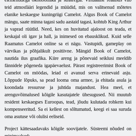
teid atmosfääri legendid ja müüdid, mis on valitsenud mõtetes
elanike keskaegse kuningriigi Camelot. Algus Book of Camelot
mängu, saate minna tagasi sadu aastaid tagasi, kohtub King Arthur
ja vaprad rüütlid. Need, kes on huvitatud ajaloost on teada, et
keskajal oli igav ja hall, ja inimesed on ebausklikud. Kuid selle
Raamatus Camelot online sa ei nägu. Vastupidi, gameplay on
värvikas ja põhjalikult positiivne. Mängid Book of Camelot,
nautida ilus graafika. Kiire areng ja põnevaid seiklusi meeldib
fännidele põgeneda igapäevaelust. Pärast registreerimist Book of
Camelot on möödas, leiad ei avanud serva erinevaid asju.
Lõppude lõpuks, sa pead looma oma armee, ja ehitada asula ja
koondada ressursse ja juhtida majandust. Hea meel, et
arenguvõimalused kõigile kasutajatele ühesugused. Nii muutub
resident keskaegses Euroopas, tead, jõudu kulutada rohkem kui
kompenseeritud. Sa ei kellest on sõltumatud, keegi ei saa suruda
oma asutuse või olulisi eeliseid.
Project kättesaadavaks kõigile soovijatele. Süsteemi nõuded on
minimaalsed: