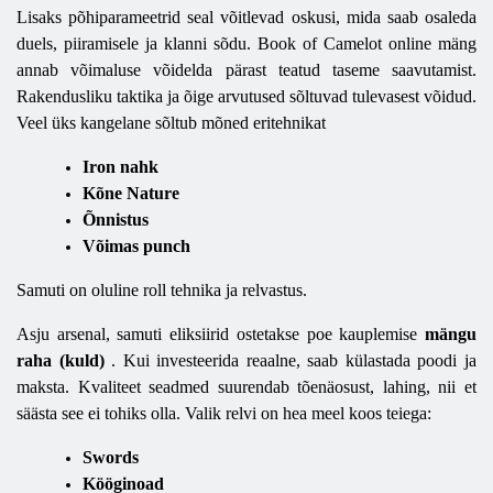
Lisaks põhiparameetrid seal võitlevad oskusi, mida saab osaleda
duels, piiramisele ja klanni sõdu. Book of Camelot online mäng
annab võimaluse võidelda pärast teatud taseme saavutamist.
Rakendusliku taktika ja õige arvutused sõltuvad tulevasest võidud.
Veel üks kangelane sõltub mõned eritehnikat
Iron nahk
Kõne Nature
Õnnistus
Võimas punch
Samuti on oluline roll tehnika ja relvastus.
Asju arsenal, samuti eliksiirid ostetakse poe kauplemise
mängu
raha (kuld)
. Kui investeerida reaalne, saab külastada poodi ja
maksta. Kvaliteet seadmed suurendab tõenäosust, lahing, nii et
säästa see ei tohiks olla. Valik relvi on hea meel koos teiega:
Swords
Kööginoad