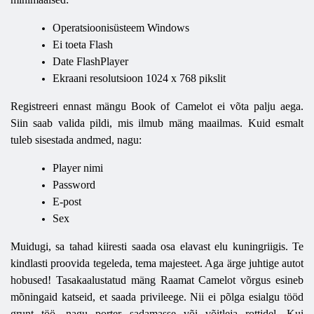
Operatsioonisüsteem Windows
Ei toeta Flash
Date FlashPlayer
Ekraani resolutsioon 1024 x 768 pikslit
Registreeri ennast mängu Book of Camelot ei võta palju aega.
Siin saab valida pildi, mis ilmub mäng maailmas. Kuid esmalt
tuleb sisestada andmed, nagu:
Player nimi
Password
E-post
Sex
Muidugi, sa tahad kiiresti saada osa elavast elu kuningriigis. Te
kindlasti proovida tegeleda, tema majesteet. Aga ärge juhtige autot
hobused! Tasakaalustatud mäng Raamat Camelot võrgus esineb
mõningaid katseid, et saada privileege. Nii ei põlga esialgu tööd
grunt töö, nagu porter sadamasse või võitleja rottidel. Kui