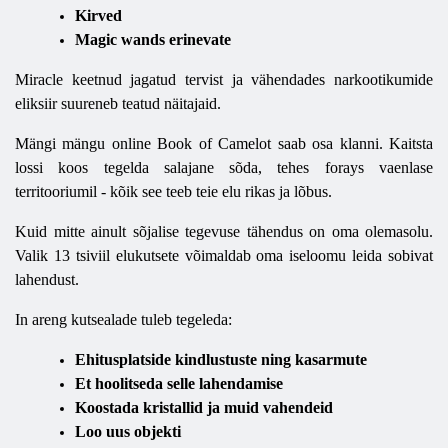
Kirved
Magic wands erinevate
Miracle keetnud jagatud tervist ja vähendades narkootikumide
eliksiir suureneb teatud näitajaid.
Mängi mängu online Book of Camelot saab osa klanni. Kaitsta
lossi koos tegelda salajane sõda, tehes forays vaenlase
territooriumil - kõik see teeb teie elu rikas ja lõbus.
Kuid mitte ainult sõjalise tegevuse tähendus on oma olemasolu.
Valik 13 tsiviil elukutsete võimaldab oma iseloomu leida sobivat
lahendust.
In areng kutsealade tuleb tegeleda:
Ehitusplatside kindlustuste ning kasarmute
Et hoolitseda selle lahendamise
Koostada kristallid ja muid vahendeid
Loo uus objekti