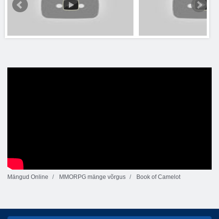
Mängud Online
MMORPG mänge võrgus
Book of Camelot