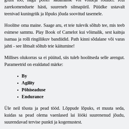
zarekomenduete hästi, suureneb silmapiiril. Püüdke ustavalt
teenivad kuningriik ja lõpuks jõuda soovitud tasemele.
Hoolitse oma maine. Saage aru, et teie tulevik sõltub tee, mis teeb
esimese sammu. Play Book of Camelot kui võimalik, sest kaitsja
isamaa ja rolli ringiliikuv bandiidid. Path kinni sõdalane või varas
jahti - see lihtsalt sõltub teie käitumine!
Millises olukorras sa ei püütud, siis tuleb hoolitseda selle arengut.
Parameetrid on eraldatud märke:
By
Agility
Põhiseaduse
Endurance
Üle neil tõusta ja pead tööd. Lõppude lõpuks, et muuta seda,
kuidas sa pead olema vaenlased lai lööki suurenenud jõudu,
suurendavad tervise punkti ja kogemustest.