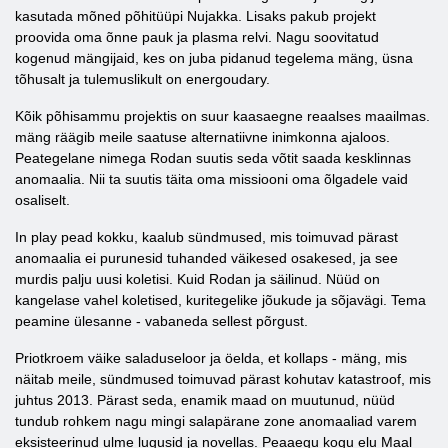
kasutada mõned põhitüüpi Nujakka. Lisaks pakub projekt
proovida oma õnne pauk ja plasma relvi. Nagu soovitatud
kogenud mängijaid, kes on juba pidanud tegelema mäng, üsna
tõhusalt ja tulemuslikult on energoudary.
Kõik põhisammu projektis on suur kaasaegne reaalses maailmas.
mäng räägib meile saatuse alternatiivne inimkonna ajaloos.
Peategelane nimega Rodan suutis seda võtit saada kesklinnas
anomaalia. Nii ta suutis täita oma missiooni oma õlgadele vaid
osaliselt.
In play pead kokku, kaalub sündmused, mis toimuvad pärast
anomaalia ei purunesid tuhanded väikesed osakesed, ja see
murdis palju uusi koletisi. Kuid Rodan ja säilinud. Nüüd on
kangelase vahel koletised, kuritegelike jõukude ja sõjavägi. Tema
peamine ülesanne - vabaneda sellest põrgust.
Priotkroem väike saladuseloor ja öelda, et kollaps - mäng, mis
näitab meile, sündmused toimuvad pärast kohutav katastroof, mis
juhtus 2013. Pärast seda, enamik maad on muutunud, nüüd
tundub rohkem nagu mingi salapärane zone anomaaliad varem
eksisteerinud ulme lugusid ja novellas. Peaaegu kogu elu Maal