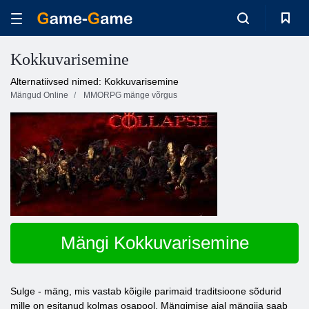
Kokkuvarisemine
Alternatiivsed nimed: Kokkuvarisemine
Mängud Online
MMORPG mänge võrgus
Mängi Kokkuvarisemine
Sulge - mäng, mis vastab kõigile parimaid traditsioone sõdurid
mille on esitanud kolmas osapool. Mängimise ajal mängija saab