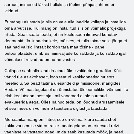
surnud, inimesed läksid hulluks ja tõeline põhjus juhtum ei
leidnud.
Et mängu alustada ja siis on vaja alla laadida kollaps ja installida
oma arvutisse. Kui mäng on installitud siis on võimalik projektiga
liituda. Sealt saate teada, et nn keelutsoon ilmuvad kohutav
deemonid. Ja linnaelanikele, mõistes, et tulla toime selle jõuga ei
saa nad valisid lihtsalt kordon tara maa tõsine - pane
betoonplaatide, ümbrus miiniväljade korraldada ja korraldab igal
võimalusel relvad automaatne vastus.
Collapse saab alla laadida ainult üks kvaliteetne graafika. Kõik
värvid üle asjakohaselt, loob teatud keskkonnatingimustes
meeleolu. Sa pead täitma ülesandeid ja missioone, mängides
Rodan. Võimas tegelasel on õnnistatud üleloomulikke võimeid. Ta
elab keelutsoon, sest ajal, mil vanemad ei ole suutnud
evakueerida aega. Olles näinud teda, on jõudnud arusaamisele,
et see mees on võimeline taastama õiglust ja taastada.
Mehaanika mäng on lihtne, see on võimalik aru saada shot
kokkuvarisemise video trailer: peategelane on erinevaid relvi
vaenlase relvastatud noad, mida saab kasutada mõõk, ja need,