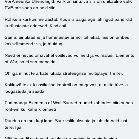
Või Ameerika Ühendriigid. Valik on sinu. Ja siis on unikaalne valik
PVE-missioon on neid siin
Rohkem kui kümme aastat. Kus siis palga äge lahingud bandiidid
ja rüüstajate erinevad. Kindlasti
Sama, ainulaadne ja hämmastav armor tehnikat, mis on umbes
kakskümmend viis, ja muidugi
Need erinevad omavahel võitlevad võimeid ja võimalusi. Elements
of War, sa ei saa mängida
Off iga minut te ärkate lükata strateegilise multiplayer thriller.
Kokkuvõtteks: klassikaline kontroll on mugavalt, et mitte tüve ja
lõõgastuda ja saada
Fun mängu Elements of War. Suured ruumid kohtades piirkonnas
rohkem kui kahe kilomeetri
Ruudus on muidugi lahe. Suur valik üksuste ja juhtida neid just
teile. Iga
Näit tasandil sa teenid arvukalt preemiaid ja auhindu ning