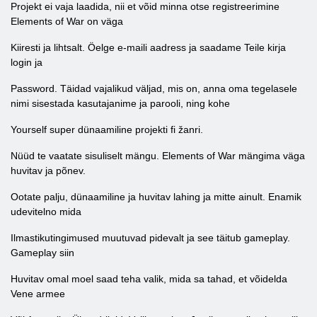
Projekt ei vaja laadida, nii et võid minna otse registreerimine
Elements of War on väga
Kiiresti ja lihtsalt. Öelge e-maili aadress ja saadame Teile kirja
login ja
Password. Täidad vajalikud väljad, mis on, anna oma tegelasele
nimi sisestada kasutajanime ja parooli, ning kohe
Yourself super dünaamiline projekti fi žanri.
Nüüd te vaatate sisuliselt mängu. Elements of War mängima väga
huvitav ja põnev.
Ootate palju, dünaamiline ja huvitav lahing ja mitte ainult. Enamik
udevitelno mida
Ilmastikutingimused muutuvad pidevalt ja see täitub gameplay.
Gameplay siin
Huvitav omal moel saad teha valik, mida sa tahad, et võidelda
Vene armee