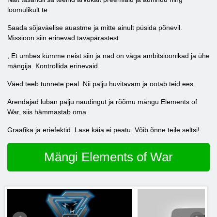
loomulikult te
Saada sõjaväelise auastme ja mitte ainult püsida põnevil.
Missioon siin erinevad tavapärastest
, Et umbes kümme neist siin ja nad on väga ambitsioonikad ja ühe
mängija. Kontrollida erinevaid
Väed teeb tunnete peal. Nii palju huvitavam ja ootab teid ees.
Arendajad luban palju naudingut ja rõõmu mängu Elements of
War, siis hämmastab oma
Graafika ja eriefektid. Lase käia ei peatu. Võib õnne teile seltsi!
Mängi Elements of War