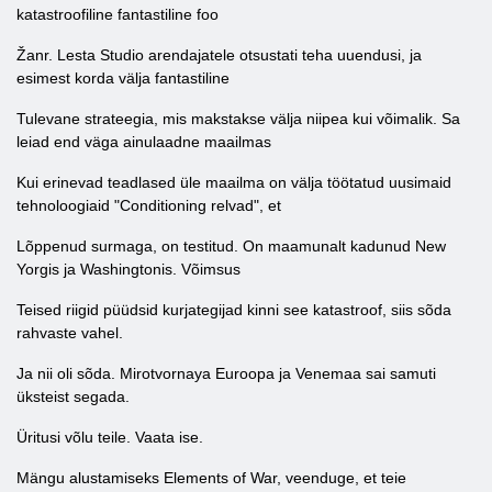
katastroofiline fantastiline foo
Žanr. Lesta Studio arendajatele otsustati teha uuendusi, ja
esimest korda välja fantastiline
Tulevane strateegia, mis makstakse välja niipea kui võimalik. Sa
leiad end väga ainulaadne maailmas
Kui erinevad teadlased üle maailma on välja töötatud uusimaid
tehnoloogiaid "Conditioning relvad", et
Lõppenud surmaga, on testitud. On maamunalt kadunud New
Yorgis ja Washingtonis. Võimsus
Teised riigid püüdsid kurjategijad kinni see katastroof, siis sõda
rahvaste vahel.
Ja nii oli sõda. Mirotvornaya Euroopa ja Venemaa sai samuti
üksteist segada.
Üritusi võlu teile. Vaata ise.
Mängu alustamiseks Elements of War, veenduge, et teie