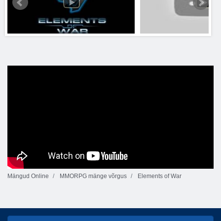
Mängud Online
MMORPG mänge võrgus
Elements of War