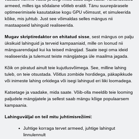
armeed, milles iga sõdalane võitleb eraldi. Tänu suurepärasele
optimeerimisele kasutatakse kogu GPU võimsust, et simuleerida
kõike, mis juhtub. Just see võimaldas selles mängus nii
mastaapseid lahinguid realiseerida.
Mugav skriptiredaktor on ehitatud sisse
, sest mängus on palju
üksikuid lahinguid ja terveid kampaaniaid, mille on loonud nii
mänguarendajad kui ka teised mängijad. Saate isegi oma ideid
realiseerida ja tulemust teiste mängijatega üle maailma jagada.
Kõik on piiratud ainult teie kujutlusvõimega. See, milline lahing
tuleb, on teie otsustada. Võitlus zombide hordidega, päkapikkude
või inimeste lahing orkidega või isegi lahingud eri liiki loomadega.
Katsetage ja vaadake, mida saate. Võib-olla meeldib teie looming
paljudele mängijatele ja sellest saab mängu kõige populaarsem
kampaania.
Lahinguväljal on teil mitu juhtimisrežiimi:
Juhtige korraga tervet armeed, juhtige lahingut
linnulennult