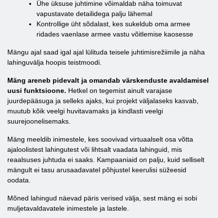
Ühe üksuse juhtimine võimaldab näha toimuvat
vapustavate detailidega palju lähemal
Kontrollige üht sõdalast, kes sukeldub oma armee
ridades vaenlase armee vastu võitlemise kaosesse
Mängu ajal saad igal ajal lülituda teisele juhtimisrežiimile ja näha
lahinguvälja hoopis teistmoodi.
Mäng areneb pidevalt ja omandab värskenduste avaldamisel
uusi funktsioone.
Hetkel on tegemist ainult varajase
juurdepääsuga ja selleks ajaks, kui projekt väljalaseks kasvab,
muutub kõik veelgi huvitavamaks ja kindlasti veelgi
suurejoonelisemaks.
Mäng meeldib inimestele, kes soovivad virtuaalselt osa võtta
ajaloolistest lahingutest või lihtsalt vaadata lahinguid, mis
reaalsuses juhtuda ei saaks. Kampaaniaid on palju, kuid selliselt
mängult ei tasu arusaadavatel põhjustel keerulisi süžeesid
oodata.
Mõned lahingud näevad päris verised välja, sest mäng ei sobi
muljetavaldavatele inimestele ja lastele.