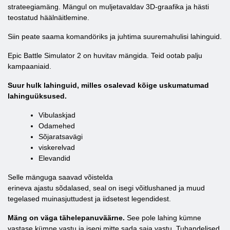
strateegiamäng. Mängul on muljetavaldav 3D-graafika ja hästi
teostatud häälnäitlemine.
Siin peate saama komandöriks ja juhtima suuremahulisi lahinguid.
Epic Battle Simulator 2 on huvitav mängida. Teid ootab palju
kampaaniaid.
Suur hulk lahinguid, milles osalevad kõige uskumatumad
lahinguüksused.
Vibulaskjad
Odamehed
Sõjaratsavägi
viskerelvad
Elevandid
Selle mänguga saavad võistelda
erineva ajastu sõdalased, seal on isegi võitlushaned ja muud
tegelased muinasjuttudest ja iidsetest legendidest.
Mäng on väga tähelepanuväärne.
See pole lahing kümne
vastase kümne vastu ja isegi mitte sada saja vastu. Tuhandelised