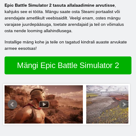
Epic Battle Simulator 2 tasuta allalaadimine arvutisse
,
kahjuks see ei tööta. Mängu saate osta Steami portaalist või
arendajate ametlikult veebisaidilt. Veelgi enam, ostes mängu
varajase juurdepääsuga, toetate arendajaid ja teil on võimalus
osta nende looming allahindlusega.
Installige mäng kohe ja teile on tagatud kindrali auaste arvukate
armee eesotsas!
Mängi Epic Battle Simulator 2