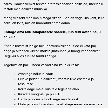
särav. Häälnäitlemist teevad professionaalsed näitlejad, meeleolu
tõstab meeleolukas muusika.
Mäng viib teid maailma nimega Azoria. See on väga ilus koht, kuid
sellel on loits, mis on määratud eemaldama.
Ehitage oma talu salapärasele saarele, kus teid ootab palju
seiklusi.
Enne alustamist läbige mitu õpetusmissiooni. See ei võta palju
aega ja aitab teil kiiresti mõista juhtnuppe ja mängumehaanikat,
isegi kui alles tutvute farmi žanriga.
Tegemist on palju, need võivad sind kauaks köita:
Avastage nõiutud saart
Leidke peidetud asukohti, väärtuslikke esemeid ja
ressursse
Korraldage maja, kus teie tegelane elab
Kasvata köögivilju ja puuvilju
Hankige loomi ja hoolitsege nende eest
Ehitage talus töökodasid ja alustage erinevate esemete