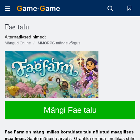
Fae talu
Alternatiivsed nimed:
Mängud Online
MMORPG mänge võrgus
Mängi Fae talu
Fae Farm on mäng, milles korraldate talu nõiutud maagilises
maailmas.
Saate mängida arvutis. Graafika on hea, multikas stiilis