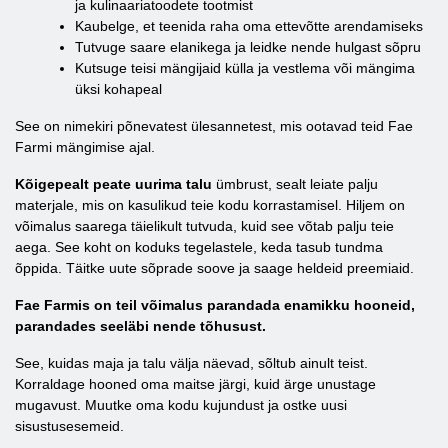
ja kulinaariatoodete tootmist
Kaubelge, et teenida raha oma ettevõtte arendamiseks
Tutvuge saare elanikega ja leidke nende hulgast sõpru
Kutsuge teisi mängijaid külla ja vestlema või mängima
üksi kohapeal
See on nimekiri põnevatest ülesannetest, mis ootavad teid Fae
Farmi mängimise ajal.
Kõigepealt peate uurima talu
ümbrust, sealt leiate palju
materjale, mis on kasulikud teie kodu korrastamisel. Hiljem on
võimalus saarega täielikult tutvuda, kuid see võtab palju teie
aega. See koht on koduks tegelastele, keda tasub tundma
õppida. Täitke uute sõprade soove ja saage heldeid preemiaid.
Fae Farmis on teil võimalus parandada enamikku hooneid,
parandades seeläbi nende tõhusust.
See, kuidas maja ja talu välja näevad, sõltub ainult teist.
Korraldage hooned oma maitse järgi, kuid ärge unustage
mugavust. Muutke oma kodu kujundust ja ostke uusi
sisustusesemeid.