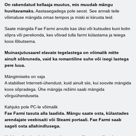
On rakendatud kellaaja muutus, mis muudab mängu
huvitavamaks.
Aastaaegadega pole seost. See annab teile
võimaluse mängida omas tempos ja miski ei kiirusta teid.
Saate mängida Fae Farmi arvutis kas üksi või kutsudes kuni kolm
sõpra või perekonda, kes võivad tulla farmi külastama ja teiega
koos lõbutsema.
Muinasjutusaarel elavate tegelastega on võimalik mitte
ainult sõbruneda, vaid ka romantiline suhe või isegi lastega
pere luua.
Mängimiseks on vaja
A stabiilset Interneti-ühendust, kuid ainult siis, kui soovite mängida
koos sõpradega. Ühe mängija režiimi saab mängida
võrguühenduseta.
Kahjuks pole PC-le võimalik
Fae Farmi tasuta alla laadida. Mängu saate osta, külastades
arendajate veebisaiti või Steami portaali. Fae Farmi saab
sageli osta allahindlusega.