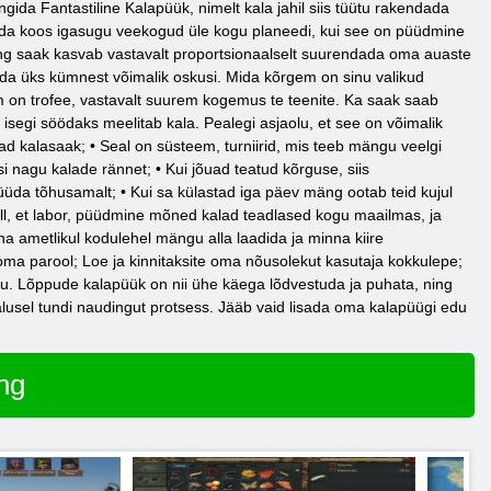
ängida Fantastiline Kalapüük, nimelt kala jahil siis tüütu rakendada
tada koos igasugu veekogud üle kogu planeedi, kui see on püüdmine
ing saak kasvab vastavalt proportsionaalselt suurendada oma auaste
ada üks kümnest võimalik oskusi. Mida kõrgem on sinu valikud
em on trofee, vastavalt suurem kogemus te teenite. Ka saak saab
segi söödaks meelitab kala. Pealegi asjaolu, et see on võimalik
d kalasaak; • Seal on süsteem, turniirid, mis teeb mängu veelgi
i nagu kalade rännet; • Kui jõuad teatud kõrguse, siis
püüda tõhusamalt; • Kui sa külastad iga päev mäng ootab teid kujul
 all, et labor, püüdmine mõned kalad teadlased kogu maailmas, ja
na ametlikul kodulehel mängu alla laadida ja minna kiire
oma parool; Loe ja kinnitaksite oma nõusolekut kasutaja kokkulepe;
ju. Lõppude kalapüük on nii ühe käega lõdvestuda ja puhata, ning
malusel tundi naudingut protsess. Jääb vaid lisada oma kalapüügi edu
ng