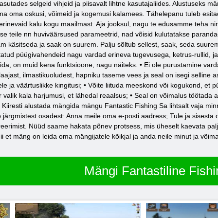
kasutades selgeid vihjeid ja piisavalt lihtne kasutajaliides. Alustuseks m
dama oma oskusi, võimeid ja kogemusi kalamees. Tähelepanu tuleb esi
erinevaid kalu kogu maailmast. Aja jooksul, nagu te edusamme teha n
se teile nn huviväärsused parameetrid, nad võisid kulutatakse parand
sam käsitseda ja saak on suurem. Palju sõltub sellest, saak, seda suur
tud püügivahendeid nagu vardad erineva tugevusega, ketrus-rullid, ja i
da, on muid kena funktsioone, nagu näiteks: • Ei ole purustamine varda
ajast, ilmastikuoludest, hapniku taseme vees ja seal on isegi selline as
le ja väärtuslikke kingitusi; • Võite liituda meeskond või kogukond, et 
 valik kala harjumusi, et lähedal reaalsus; • Seal on võimalus töötada
Kiiresti alustada mängida mängu Fantastic Fishing Sa lihtsalt vaja min
 järgmistest osadest: Anna meile oma e-posti aadress; Tule ja sisesta 
treerimist. Nüüd saame hakata põnev protsess, mis üheselt kaevata pal
ii et mäng on leida oma mängijatele kõikjal ja anda neile minut ja või
Mängi Fantastiline Fishi