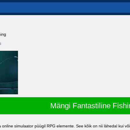
hing
s
Mängi Fantastiline Fishi
 online simulaator püügil RPG elemente. See kõik on nii lähedal kui võ