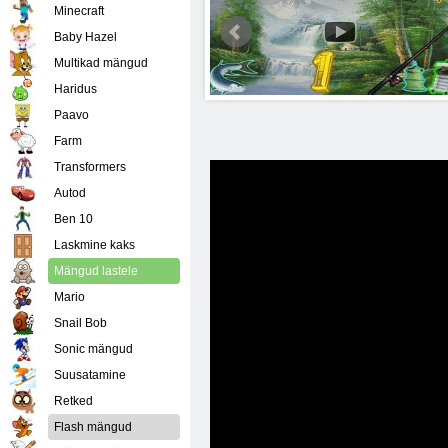
Minecraft
Baby Hazel
Multikad mängud
Haridus
Paavo
Farm
Transformers
Autod
Ben 10
Laskmine kaks
Mängud lastele
Mario
Snail Bob
Sonic mängud
Suusatamine
Retked
Flash mängud