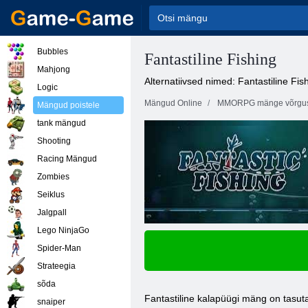
Bubbles
Fantastiline Fishing
Mahjong
Alternatiivsed nimed: Fantastiline Fis
Logic
Mängud Online
MMORPG mänge võrgu
Mängud poistele
tank mängud
Shooting
Racing Mängud
Zombies
Seiklus
Jalgpall
Lego NinjaGo
Spider-Man
Strateegia
sõda
Fantastiline kalapüügi mäng on tasuta
snaiper