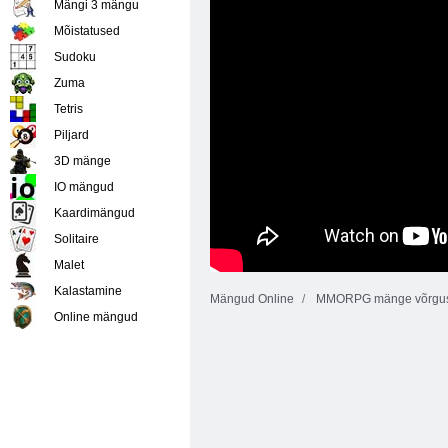
Mängi 3 mängu
Mõistatused
Sudoku
Zuma
Tetris
Piljard
3D mänge
IO mängud
Kaardimängud
Solitaire
Malet
Kalastamine
Mängud Online
MMORPG mänge võrgu
Online mängud