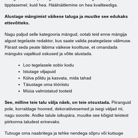
tipptasemel, kuid hea. Häälnäitlemine on hea kvaliteediga.
Alustage mängimist väikese taluga ja muutke see edukaks
ettevõtteks.
Nagu paljud selle kategooria mängud, ootab teid enne mängija
algust tegelaste redaktor, kus saate valida peategelase välimuse.
Pärast seda peate läbima väikese koolituse, et omandada
mänguks vajalikud oskused ja võite alustada.
Loo tegelasele sobiv kodu
Istutage viljapuid
Külva põldu ja kasvata, mida tahad
Täiustage oma tööriistu
Müüa valmistatud tooteid
See, milline teie talu välja näeb, on teie otsustada.
Piiranguid
pole, korraldage hooned, dekoratiivesemed ja isegi väljad nii,
nagu soovite. Andke talule isikupära, muutke see kõigist teistest
piirkonna taludest erinevaks.
Tutvuge oma naabritega ja tehke nendega sõpru või kutsuge