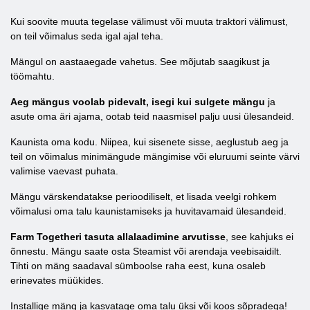
Kui soovite muuta tegelase välimust või muuta traktori välimust,
on teil võimalus seda igal ajal teha.
Mängul on aastaaegade vahetus. See mõjutab saagikust ja
töömahtu.
Aeg mängus voolab pidevalt, isegi kui sulgete mängu
ja
asute oma äri ajama, ootab teid naasmisel palju uusi ülesandeid.
Kaunista oma kodu. Niipea, kui sisenete sisse, aeglustub aeg ja
teil on võimalus minimängude mängimise või eluruumi seinte värvi
valimise vaevast puhata.
Mängu värskendatakse perioodiliselt, et lisada veelgi rohkem
võimalusi oma talu kaunistamiseks ja huvitavamaid ülesandeid.
Farm Togetheri tasuta allalaadimine arvutisse
, see kahjuks ei
õnnestu. Mängu saate osta Steamist või arendaja veebisaidilt.
Tihti on mäng saadaval sümboolse raha eest, kuna osaleb
erinevates müükides.
Installige mäng ja kasvatage oma talu üksi või koos sõpradega!