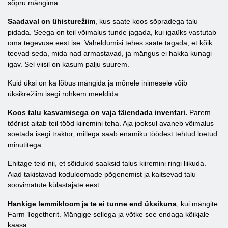
sõpru mängima.
Saadaval on ühisturežiim
, kus saate koos sõpradega talu
pidada. Seega on teil võimalus tunde jagada, kui igaüks vastutab
oma tegevuse eest ise. Vaheldumisi tehes saate tagada, et kõik
teevad seda, mida nad armastavad, ja mängus ei hakka kunagi
igav. Sel viisil on kasum palju suurem.
Kuid üksi on ka lõbus mängida ja mõnele inimesele võib
üksikrežiim isegi rohkem meeldida.
Koos talu kasvamisega on vaja täiendada inventari.
Parem
tööriist aitab teil tööd kiiremini teha. Aja jooksul avaneb võimalus
soetada isegi traktor, millega saab enamiku töödest tehtud loetud
minutitega.
Ehitage teid nii, et sõidukid saaksid talus kiiremini ringi liikuda.
Aiad takistavad koduloomade põgenemist ja kaitsevad talu
soovimatute külastajate eest.
Hankige lemmikloom ja te ei tunne end üksikuna
, kui mängite
Farm Togetherit. Mängige sellega ja võtke see endaga kõikjale
kaasa.