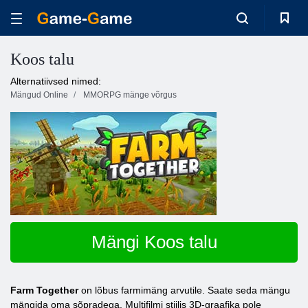
Koos talu
Alternatiivsed nimed:
Mängud Online
MMORPG mänge võrgus
Mängi Koos talu
Farm Together
on lõbus farmimäng arvutile. Saate seda mängu
mängida oma sõpradega. Multifilmi stiilis 3D-graafika pole