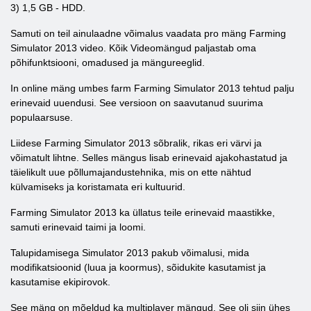
3) 1,5 GB - HDD.
Samuti on teil ainulaadne võimalus vaadata pro mäng Farming
Simulator 2013 video. Kõik Videomängud paljastab oma
põhifunktsiooni, omadused ja mängureeglid.
In online mäng umbes farm Farming Simulator 2013 tehtud palju
erinevaid uuendusi. See versioon on saavutanud suurima
populaarsuse.
Liidese Farming Simulator 2013 sõbralik, rikas eri värvi ja
võimatult lihtne. Selles mängus lisab erinevaid ajakohastatud ja
täielikult uue põllumajandustehnika, mis on ette nähtud
külvamiseks ja koristamata eri kultuurid.
Farming Simulator 2013 ka üllatus teile erinevaid maastikke,
samuti erinevaid taimi ja loomi.
Talupidamisega Simulator 2013 pakub võimalusi, mida
modifikatsioonid (luua ja koormus), sõidukite kasutamist ja
kasutamise ekipirovok.
See mäng on mõeldud ka multiplayer mängud. See oli siin ühes