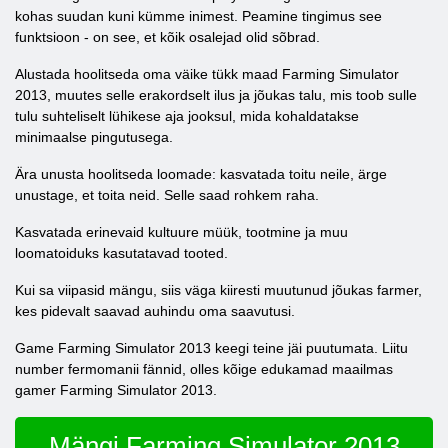
kohas suudan kuni kümme inimest. Peamine tingimus see
funktsioon - on see, et kõik osalejad olid sõbrad.
Alustada hoolitseda oma väike tükk maad Farming Simulator
2013, muutes selle erakordselt ilus ja jõukas talu, mis toob sulle
tulu suhteliselt lühikese aja jooksul, mida kohaldatakse
minimaalse pingutusega.
Ära unusta hoolitseda loomade: kasvatada toitu neile, ärge
unustage, et toita neid. Selle saad rohkem raha.
Kasvatada erinevaid kultuure müük, tootmine ja muu
loomatoiduks kasutatavad tooted.
Kui sa viipasid mängu, siis väga kiiresti muutunud jõukas farmer,
kes pidevalt saavad auhindu oma saavutusi.
Game Farming Simulator 2013 keegi teine ​​jäi puutumata. Liitu
number fermomanii fännid, olles kõige edukamad maailmas
gamer Farming Simulator 2013.
Mängi Farming Simulator 2013