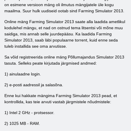
on esimene versioon mäng oli ilmutus mängijatele üle kogu
maailma. Suur hulk uudiseid ootab sind Farming Simulator 2013.
Online mäng Farming Simulator 2013 saate alla laadida ametlikul
kodulehel mängu, et nad on ostnud tema litsentsi või mõne muu
saidiga, mis annab selle juurdepääsu. Ka laadida Farming
Simulator 2013, saab läbi populaarne torrent, kuid enne seda
tuleb installida see oma arvutisse.
Sa võid registreerida online mäng Põllumajandus Simulator 2013
tasuta. Selleks peate kirjutada järgmised andmed:
1) ainulaadne login.
2) e-posti aadressil ja salasõna.
Enne kui hakkate mängima Farming Simulator 2013 pead, et
kontrollida, kas teie arvuti vastab järgmistele nõudmistele:
1) Intel 2 GHz - protsessor.
2) 1025 MB - RAM.