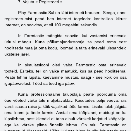
7. Vajuta «
Registreeri
» ..
Play Farmtastic Sul on läbi interneti brauseri. Seega, enne
registreerumist pead hea internet tegeleda: kontrollida kiirust
Internet, on soovitav, et oli 100 megabitti sekundis.
In Farmtastic mängida soovite, kui vastamisi erinevaid
üritusi mängu. Kuna põllumajandustootja sa pead tema eest
hoolitseda maa ja oma kodu, loomad ja täita erinevaid ülesandeid
üksteise järel.
In simulatsiooni oled vaba Farmtastic osta erinevaid
tooteid. Esiteks, teil on väike maatükk, kus sa pead hoolitsema.
Peate lehmi lüpsta, kaevamine mustus, saagi - see kõik on osa
igapäevaelust. Tööd sa teed iga päev.
Kuna professionaalne talupidaja peate pöörduma oma
õue võetud väike talu muljetavaldav. Kasutades palju vaeva, siis
varsti saada raise ja kõik vajalikud tööd farmis. Lisaks tuleb jälgida
oma loomi ja linde farmis. Aastal oma tööplaani, muidugi on ka
lüpsilehma, sest kliendid ei taha ainult värskelt korjatud köögivilja,
aga ka värske piima õnnelik lehma. On talu Farmtastic on