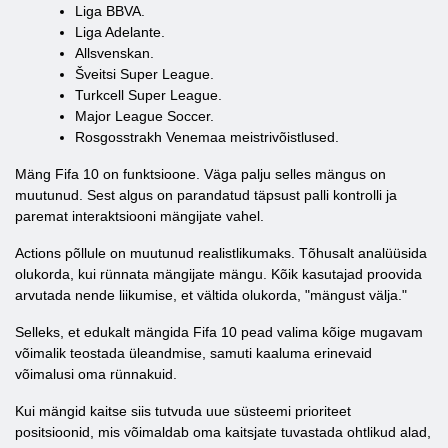
Liga BBVA.
Liga Adelante.
Allsvenskan.
Šveitsi Super League.
Turkcell Super League.
Major League Soccer.
Rosgosstrakh Venemaa meistrivõistlused.
Mäng Fifa 10 on funktsioone. Väga palju selles mängus on
muutunud. Sest algus on parandatud täpsust palli kontrolli ja
paremat interaktsiooni mängijate vahel.
Actions põllule on muutunud realistlikumaks. Tõhusalt analüüsida
olukorda, kui rünnata mängijate mängu. Kõik kasutajad proovida
arvutada nende liikumise, et vältida olukorda, "mängust välja."
Selleks, et edukalt mängida Fifa 10 pead valima kõige mugavam
võimalik teostada üleandmise, samuti kaaluma erinevaid
võimalusi oma rünnakuid.
Kui mängid kaitse siis tutvuda uue süsteemi prioriteet
positsioonid, mis võimaldab oma kaitsjate tuvastada ohtlikud alad,