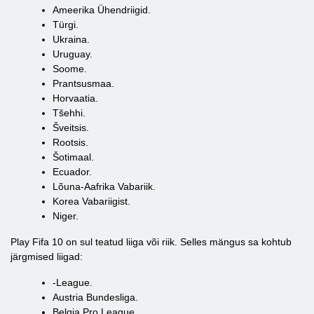
Ameerika Ühendriigid.
Türgi.
Ukraina.
Uruguay.
Soome.
Prantsusmaa.
Horvaatia.
Tšehhi.
Šveitsis.
Rootsis.
Šotimaal.
Ecuador.
Lõuna-Aafrika Vabariik.
Korea Vabariigist.
Niger.
Play Fifa 10 on sul teatud liiga või riik. Selles mängus sa kohtub
järgmised liigad:
-League.
Austria Bundesliga.
Belgia Pro League.