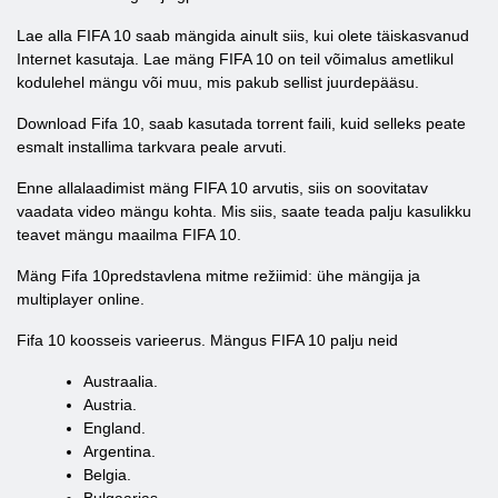
Lae alla FIFA 10 saab mängida ainult siis, kui olete täiskasvanud
Internet kasutaja. Lae mäng FIFA 10 on teil võimalus ametlikul
kodulehel mängu või muu, mis pakub sellist juurdepääsu.
Download Fifa 10, saab kasutada torrent faili, kuid selleks peate
esmalt installima tarkvara peale arvuti.
Enne allalaadimist mäng FIFA 10 arvutis, siis on soovitatav
vaadata video mängu kohta. Mis siis, saate teada palju kasulikku
teavet mängu maailma FIFA 10.
Mäng Fifa 10predstavlena mitme režiimid: ühe mängija ja
multiplayer online.
Fifa 10 koosseis varieerus. Mängus FIFA 10 palju neid
Austraalia.
Austria.
England.
Argentina.
Belgia.