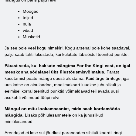
Mängus on päris palju relvi
Mõõgad
teljed
nuia
vibud
Musketid
Ja see pole veel kogu nimekiri. Kogu arsenal pole kohe saadaval,
palju saab lahti lukustada, kui kulutate läbisõidul teenitud punkte.
Pärast seda, kui hakkate mängima For the Kingi eest, on igal
meeskonna sõdalasel üks ülestõusmisvõimalus.
Pärast
kasutamist peate mängu uuesti alustama. Kuid ärge ärrituge, iga
uus katse on ainulaadne, maailmakaart luuakse juhuslikult ja
eelmisel korral teenitud punktid võimaldavad teil avada uusi
asukohti või muud tüüpi relvi.
Mängul on mitu lookampaaniat, mida saab kordamööda
mängida.
Lisaks põhiülesannetele on ka juhuslikud
miniülesanded.
Arendajad ei lase sul jõudlust parandades sihitult kaardil ringi