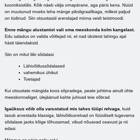
koomiksistiilis. Kõik näeb välja omapärane, aga päris kena. Nüüd
on muutunud moeks teha mänge piksligraafikaga, millest paljud
on tüdinud. Siin otsustasid arendajad minna veidi teistmoodi.
Enne mängu alustamist vali oma meeskonda kolm kangelast.
Edu saladus on valida võitlejad nii, et nad üksteist lahingu ajal
hästi täiendaksid.
Siin on mitut liiki sõdalasi
Lähivõitlussõdalased
vahemikus ühikut
Toetajad
Kui otsustate mängida koos sõpradega, peate juhtima ainult ühte
meeskonnaliiget, ülejäänud kahte juhivad teie sõbrad.
Igaüksus võib olla varustatud mis tahes tüüpi relvaga
, kuid
tasub arvestada klassiga, lähivõitlusrelvad on füüsiliselt tugevama
sõdalase jaoks kõige tõhusamad, vibud nõuavad osavust ja nii
edasi.