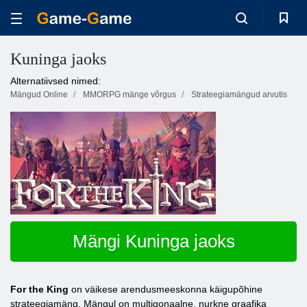
Kuninga jaoks
Alternatiivsed nimed:
Mängud Online
MMORPG mänge võrgus
Strateegiamängud arvutis
Mängi Kuninga jaoks
For the King
on väikese arendusmeeskonna käigupõhine
strateegiamäng. Mängul on multigonaalne, nurkne graafika