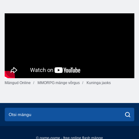
Mängud Online
MMORPG mänge võrgus
Kuninga jaoks
© game-game - free online flash mänge