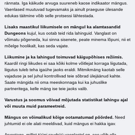
rännata. Iga käikude arvuga suureneb kaose indikaator mängus.
Vaenlased muutuvad tugevamaks ja ainult praeguse ülesande
edukas täitmine võib selle protsessi lähtestada.
Lisaks maastikul liikumisele on mängul ka alamtasandid
Dungeons
kujul, kus ootab teid rida lahinguid. Vanglast on
võimatu põgeneda, kui sinna sisenete, peate minema lõpuni, nii et
mõelge hoolikalt, kas seda vajate.
Liikumine ja ka lahingud toimuvad käigupõhises režiimis.
Kaardil ringi liikudes ei saa kõiki kolme võitlejat korraga liigutada,
liigutus tuleb teha igaühe jaoks eraldi. Mitmikmäng kaotab selle
vajaduse ja sel juhul kontrollivad teie sõbrad ülejäänud kahte.
Saate mängida nii oma meeskonnaga kui ka juhuslike
partneritega, kelle mäng ise teie jaoks valib.
Varustus ja soomus võivad mõjutada statistikat lahingu ajal
või muuta muid parameetreid.
Mängus on võimalikud kõige ootamatumad pöörded.
Need
juhtumid ei ole alati meeldivad, kuid mängus ei hakka igav.
Arvestage, millist tüüpi raudrüü vaenlastel on, see võib olla