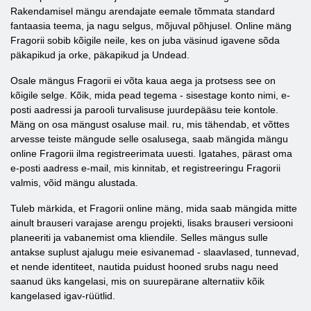
Rakendamisel mängu arendajate eemale tõmmata standard
fantaasia teema, ja nagu selgus, mõjuval põhjusel. Online mäng
Fragorii sobib kõigile neile, kes on juba väsinud igavene sõda
päkapikud ja orke, päkapikud ja Undead.
Osale mängus Fragorii ei võta kaua aega ja protsess see on
kõigile selge. Kõik, mida pead tegema - sisestage konto nimi, e-
posti aadressi ja parooli turvalisuse juurdepääsu teie kontole.
Mäng on osa mängust osaluse mail. ru, mis tähendab, et võttes
arvesse teiste mängude selle osalusega, saab mängida mängu
online Fragorii ilma registreerimata uuesti. Igatahes, pärast oma
e-posti aadress e-mail, mis kinnitab, et registreeringu Fragorii
valmis, võid mängu alustada.
Tuleb märkida, et Fragorii online mäng, mida saab mängida mitte
ainult brauseri varajase arengu projekti, lisaks brauseri versiooni
planeeriti ja vabanemist oma kliendile. Selles mängus sulle
antakse suplust ajalugu meie esivanemad - slaavlased, tunnevad,
et nende identiteet, nautida puidust hooned srubs nagu need
saanud üks kangelasi, mis on suurepärane alternatiiv kõik
kangelased igav-rüütlid.