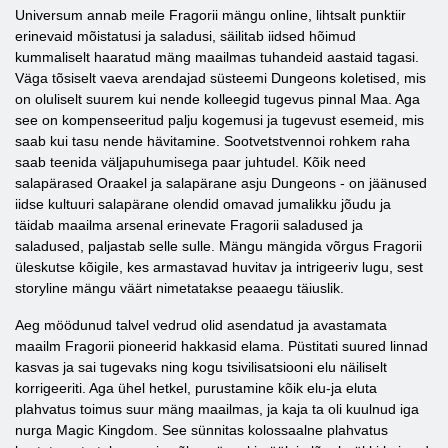
Universum annab meile Fragorii mängu online, lihtsalt punktiir
erinevaid mõistatusi ja saladusi, säilitab iidsed hõimud
kummaliselt haaratud mäng maailmas tuhandeid aastaid tagasi.
Väga tõsiselt vaeva arendajad süsteemi Dungeons koletised, mis
on oluliselt suurem kui nende kolleegid tugevus pinnal Maa. Aga
see on kompenseeritud palju kogemusi ja tugevust esemeid, mis
saab kui tasu nende hävitamine. Sootvetstvennoi rohkem raha
saab teenida väljapuhumisega paar juhtudel. Kõik need
salapärased Oraakel ja salapärane asju Dungeons - on jäänused
iidse kultuuri salapärane olendid omavad jumalikku jõudu ja
täidab maailma arsenal erinevate Fragorii saladused ja
saladused, paljastab selle sulle. Mängu mängida võrgus Fragorii
üleskutse kõigile, kes armastavad huvitav ja intrigeeriv lugu, sest
storyline mängu väärt nimetatakse peaaegu täiuslik.
Aeg möödunud talvel vedrud olid asendatud ja avastamata
maailm Fragorii pioneerid hakkasid elama. Püstitati suured linnad
kasvas ja sai tugevaks ning kogu tsivilisatsiooni elu näiliselt
korrigeeriti. Aga ühel hetkel, purustamine kõik elu-ja eluta
plahvatus toimus suur mäng maailmas, ja kaja ta oli kuulnud iga
nurga Magic Kingdom. See sünnitas kolossaalne plahvatus