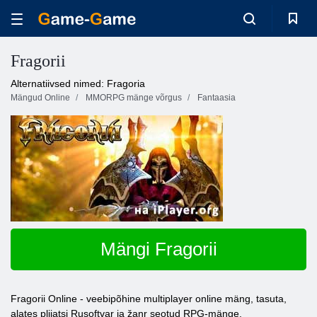
Fragorii
Alternatiivsed nimed: Fragoria
Mängud Online
MMORPG mänge võrgus
Fantaasia
Mängi Fragorii
Fragorii Online - veebipõhine multiplayer online mäng, tasuta,
alates pliiatsi Rusoftvar ja žanr seotud RPG-mänge.