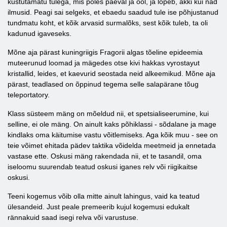
kustutamatu tulega, mis põles päeval ja ööl, ja lõpeb, äkki kui nad
ilmusid. Peagi sai selgeks, et ebaedu saadud tule ise põhjustanud
tundmatu koht, et kõik arvasid surmalõks, sest kõik tuleb, ta oli
kadunud igaveseks.
Mõne aja pärast kuningriigis Fragorii algas tõeline epideemia
muteerunud loomad ja mägedes otse kivi hakkas vyrostayut
kristallid, leides, et kaevurid seostada neid alkeemikud. Mõne aja
pärast, teadlased on õppinud tegema selle salapärane tõug
teleportatory.
Klass süsteem mäng on mõeldud nii, et spetsialiseerumine, kui
selline, ei ole mäng. On ainult kaks põhiklassi - sõdalane ja mage
kindlaks oma käitumise vastu võitlemiseks. Aga kõik muu - see on
teie võimet ehitada pädev taktika võidelda meetmeid ja ennetada
vastase ette. Oskusi mäng rakendada nii, et te tasandil, oma
iseloomu suurendab teatud oskusi iganes relv või riigikaitse
oskusi.
Teeni kogemus võib olla mitte ainult lahingus, vaid ka teatud
ülesandeid. Just peale premeerib kujul kogemusi edukalt
rännakuid saad isegi relva või varustuse.