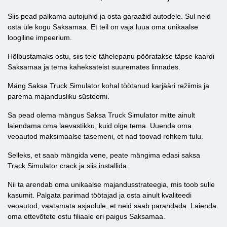
Siis pead palkama autojuhid ja osta garaažid autodele. Sul neid
osta üle kogu Saksamaa. Et teil on vaja luua oma unikaalse
loogiline impeerium.
Hõlbustamaks ostu, siis teie tähelepanu pööratakse täpse kaardi
Saksamaa ja tema kaheksateist suuremates linnades.
Mäng Saksa Truck Simulator kohal töötanud karjääri režiimis ja
parema majandusliku süsteemi.
Sa pead olema mängus Saksa Truck Simulator mitte ainult
laiendama oma laevastikku, kuid olge tema. Uuenda oma
veoautod maksimaalse tasemeni, et nad toovad rohkem tulu.
Selleks, et saab mängida vene, peate mängima edasi saksa
Track Simulator crack ja siis installida.
Nii ta arendab oma unikaalse majandusstrateegia, mis toob sulle
kasumit. Palgata parimad töötajad ja osta ainult kvaliteedi
veoautod, vaatamata asjaolule, et neid saab parandada. Laienda
oma ettevõtete ostu filiaale eri paigus Saksamaa.