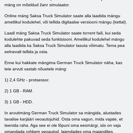
mäng on mõeldud žanr simulaator.
Online mäng Saksa Truck Simulator saate alla laadida mängu
ametlikul kodulehel, või tellida digitaalse versiooni mängu (kettal).
Laadi mäng Saksa Truck Simulator saate torrent faili, kui seda
kodulehte pakuvad seda funktsiooni. Ametlikul kodulehel mängu
alla laadida ka Saksa Truck Simulator tasuta võimatu. Tema pea
eelnevalt tellida ja osta.
Enne kui hakkate mängima German Truck Simulator näha, kas
teie arvuti vastab nõuetele mäng:
1) 2,4 GHz - protsessor.
2) 1 GB - RAM.
3) 1 GB - HDD.
In arvutimäng German Truck Simulator sa mängida, alustades
tavalise karjääri veoautojuhid. Osta oma vagun, mida vajate, et
teenida raha. Aga see ei ole lõpuni oma eesmärgi, siis on vaja
omandada rohkem veoautod, laiendades oma majandites.