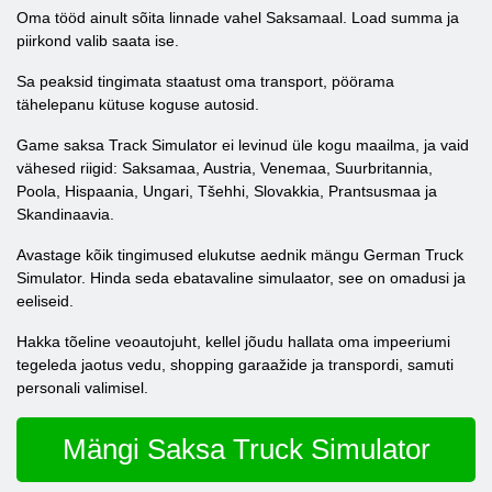
Oma tööd ainult sõita linnade vahel Saksamaal. Load summa ja
piirkond valib saata ise.
Sa peaksid tingimata staatust oma transport, pöörama
tähelepanu kütuse koguse autosid.
Game saksa Track Simulator ei levinud üle kogu maailma, ja vaid
vähesed riigid: Saksamaa, Austria, Venemaa, Suurbritannia,
Poola, Hispaania, Ungari, Tšehhi, Slovakkia, Prantsusmaa ja
Skandinaavia.
Avastage kõik tingimused elukutse aednik mängu German Truck
Simulator. Hinda seda ebatavaline simulaator, see on omadusi ja
eeliseid.
Hakka tõeline veoautojuht, kellel jõudu hallata oma impeeriumi
tegeleda jaotus vedu, shopping garaažide ja transpordi, samuti
personali valimisel.
Mängi Saksa Truck Simulator