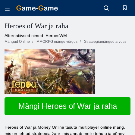
Heroes of War ja raha
Alternatiivsed nimed: HeroesWM
Mängud Online
MMORPG mänge võrgus
Strateegiamängud arvutis
Mängi Heroes of War ja raha
Heroes of War ja Money Online tasuta multiplayer online mäng,
mis on tehtud strateegia žanr, mis annab meile tohutu ja põnev