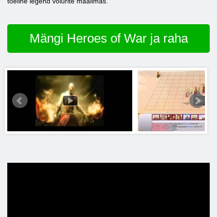
tõeline legend võlurite maailmas.
Mängi Heroes of War ja raha