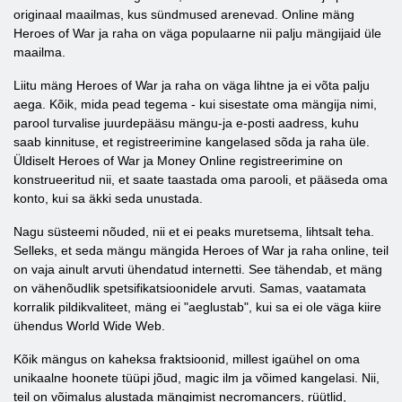
originaal maailmas, kus sündmused arenevad. Online mäng
Heroes of War ja raha on väga populaarne nii palju mängijaid üle
maailma.
Liitu mäng Heroes of War ja raha on väga lihtne ja ei võta palju
aega. Kõik, mida pead tegema - kui sisestate oma mängija nimi,
parool turvalise juurdepääsu mängu-ja e-posti aadress, kuhu
saab kinnituse, et registreerimine kangelased sõda ja raha üle.
Üldiselt Heroes of War ja Money Online registreerimine on
konstrueeritud nii, et saate taastada oma parooli, et pääseda oma
konto, kui sa äkki seda unustada.
Nagu süsteemi nõuded, nii et ei peaks muretsema, lihtsalt teha.
Selleks, et seda mängu mängida Heroes of War ja raha online, teil
on vaja ainult arvuti ühendatud internetti. See tähendab, et mäng
on vähenõudlik spetsifikatsioonidele arvuti. Samas, vaatamata
korralik pildikvaliteet, mäng ei "aeglustab", kui sa ei ole väga kiire
ühendus World Wide Web.
Kõik mängus on kaheksa fraktsioonid, millest igaühel on oma
unikaalne hoonete tüüpi jõud, magic ilm ja võimed kangelasi. Nii,
teil on võimalus alustada mängimist necromancers, rüütlid,