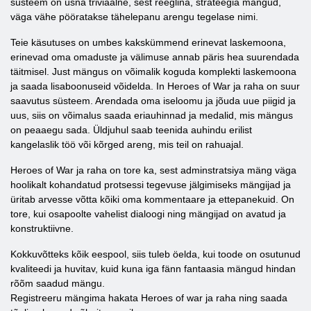
süsteem on üsna triviaalne, sest reeglina, strateegia mängud,
väga vähe pööratakse tähelepanu arengu tegelase nimi.
Teie käsutuses on umbes kakskümmend erinevat laskemoona,
erinevad oma omaduste ja välimuse annab päris hea suurendada
täitmisel. Just mängus on võimalik koguda komplekti laskemoona
ja saada lisaboonuseid võidelda. In Heroes of War ja raha on suur
saavutus süsteem. Arendada oma iseloomu ja jõuda uue piigid ja
uus, siis on võimalus saada eriauhinnad ja medalid, mis mängus
on peaaegu sada. Üldjuhul saab teenida auhindu erilist
kangelaslik töö või kõrged areng, mis teil on rahuajal.
Heroes of War ja raha on tore ka, sest adminstratsiya mäng väga
hoolikalt kohandatud protsessi tegevuse jälgimiseks mängijad ja
üritab arvesse võtta kõiki oma kommentaare ja ettepanekuid. On
tore, kui osapoolte vahelist dialoogi ning mängijad on avatud ja
konstruktiivne.
Kokkuvõtteks kõik eespool, siis tuleb öelda, kui toode on osutunud
kvaliteedi ja huvitav, kuid kuna iga fänn fantaasia mängud hindan
rõõm saadud mängu.
Registreeru mängima hakata Heroes of war ja raha ning saada