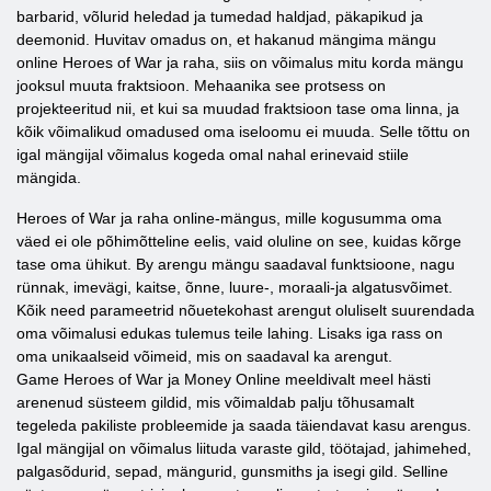
barbarid, võlurid heledad ja tumedad haldjad, päkapikud ja
deemonid. Huvitav omadus on, et hakanud mängima mängu
online Heroes of War ja raha, siis on võimalus mitu korda mängu
jooksul muuta fraktsioon. Mehaanika see protsess on
projekteeritud nii, et kui sa muudad fraktsioon tase oma linna, ja
kõik võimalikud omadused oma iseloomu ei muuda. Selle tõttu on
igal mängijal võimalus kogeda omal nahal erinevaid stiile
mängida.
Heroes of War ja raha online-mängus, mille kogusumma oma
väed ei ole põhimõtteline eelis, vaid oluline on see, kuidas kõrge
tase oma ühikut. By arengu mängu saadaval funktsioone, nagu
rünnak, imevägi, kaitse, õnne, luure-, moraali-ja algatusvõimet.
Kõik need parameetrid nõuetekohast arengut oluliselt suurendada
oma võimalusi edukas tulemus teile lahing. Lisaks iga rass on
oma unikaalseid võimeid, mis on saadaval ka arengut.
Game Heroes of War ja Money Online meeldivalt meel hästi
arenenud süsteem gildid, mis võimaldab palju tõhusamalt
tegeleda pakiliste probleemide ja saada täiendavat kasu arengus.
Igal mängijal on võimalus liituda varaste gild, töötajad, jahimehed,
palgasõdurid, sepad, mängurid, gunsmiths ja isegi gild. Selline