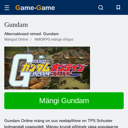
Gundam
Alternatiivsed nimed: Gundam
Mängud Online
MMORPG mänge võrgus
Mängi Gundam
Gundam Online mäng on uus veebipõhine nn TPS Schuster
kolmandalt osapoolelt. Mängu krundi põhineb väga populaarne