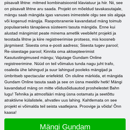
piisavalt lihtne: mitmed kombinatsioonid klaviatuur ja hiir. Nii, see
on piisavalt lihtne aru saada. Projekt on mõeldud tavakasutajale,
mängu saab mängida igas vanuses inimestele olgu see siis algaja
või kogenud mängija. Raspotsranenie kavandatud mäng toimub
populaarseks tänapäeva süsteemi tasuta mängida. Enne kui
alustad mängimist peate minema ametlik veebileht projekti ja
teostada lihtne ja kiire registreerimise protsess, mis koosneb
järgmisest: Sisesta oma e-posti aadress; Sisesta tugev parool;
Re-sisestage parool; Kinnita oma aktsepteerimist
Kasutustingimused mängu; Vajutage Gundam Online
registreerimine. Nüüd on teil võimalus tunda nagu juht trafo,
osaleda ühe lahingud ja suur lahingud pooleks mängijad ja
ümbritseb spectacular eriefektid. On oluline märkida, et mängida
Gundam Online tasuta saab ja see on üsna meeldiv hetk! Mängi
kavandatud mäng on mitte võidusõiduautod proshelestet Bahn
lugu! Tehnika ja atmosfääri mäng üsna ootamatu ja seetõttu
atraktiivne külalistele, ahvatlev uus lahing. Kahtlemata on see
projekt ei võimalda teil seista vaatlejana. Proovige ja võida! Õnn
kaasa!
Mängi Gundam