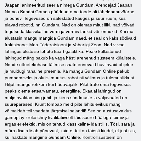
Jaapani animeeritud seeria nimega Gundam. Arendajad Jaapan
Namco Bandai Games püüdnud oma toode oli tähelepanuväärne
ja põnev. Tegevused on sätestatud kauges ja suur ruum, kus
elavad robotid, nn Gundam. Nad on olemas mitut liiki, nad võivad
tegutseda klassikaline vorm ja vormis tankid või lennukid. Kui ma
alustasin mängu mängida Gundam näed, et seal on kaks sõdivaid
fraktsioone: Maa Föderatsiooni ja Vabariigi Zeon. Nad viivad
lahingus üksteise tohutu kaart galaktika. Peale küllastunud
lahingud mäng pakub ka väga hästi arenenud süsteem külalistele.
Nende nõuetekohase täitmise saate erinevaid huvitavaid objekte
ja muidugi rahaline preemia. Ka mängu Gundam Online pakub
pumpamiseks ja olulisi muutusi robot nii välimus ja tulemuslikkust.
Hiljuti mängu rohkem kui hädavajalik. Pilot trafo oma tegevuses
peaks olema ettearvamatu, energiline. Skaalal lahingud on
muljetavaldav ning juhib ja kiirus sündmuste ja väljavaated on
suurepärased! Krunt tõmbab meid pilte lähitulevikus mäng
võimaldab teil vaadata järgmisel sajandil! See on austusavaldus
gameplay zreleschny kvalitatiivselt täis suure häälega toimiv ja
ergas eriefektid, mis on tehtud klassikaline-Ida stiilis. Tõsi, sära ja
müra disain lisab põnevust, kuid et teil on täiesti kindel, et just siis,
kui hakkate mängima Gundam Online. Kontrollisüsteem on