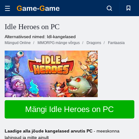
Idle Heroes on PC
Alternatiivsed nimed: Idl-kangelased
Mängud Online
MMORPG mänge võrgus
Dragons
Fantaasia
Mängi Idle Heroes on PC
Laadige alla jõude kangelased arvutis PC
- meeskonna
lahingud ja mitte ainult