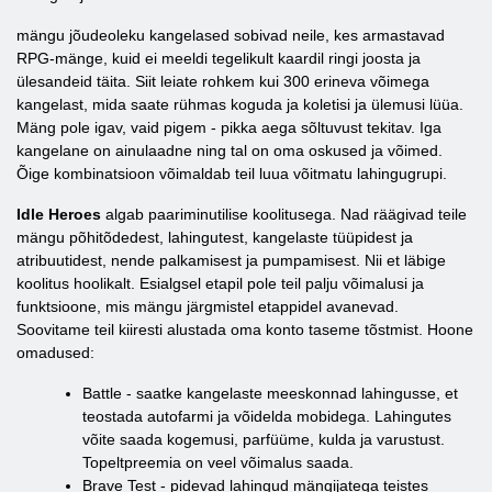
mängu jõudeoleku kangelased sobivad neile, kes armastavad
RPG-mänge, kuid ei meeldi tegelikult kaardil ringi joosta ja
ülesandeid täita. Siit leiate rohkem kui 300 erineva võimega
kangelast, mida saate rühmas koguda ja koletisi ja ülemusi lüüa.
Mäng pole igav, vaid pigem - pikka aega sõltuvust tekitav. Iga
kangelane on ainulaadne ning tal on oma oskused ja võimed.
Õige kombinatsioon võimaldab teil luua võitmatu lahingugrupi.
Idle Heroes
algab paariminutilise koolitusega. Nad räägivad teile
mängu põhitõdedest, lahingutest, kangelaste tüüpidest ja
atribuutidest, nende palkamisest ja pumpamisest. Nii et läbige
koolitus hoolikalt. Esialgsel etapil pole teil palju võimalusi ja
funktsioone, mis mängu järgmistel etappidel avanevad.
Soovitame teil kiiresti alustada oma konto taseme tõstmist. Hoone
omadused:
Battle - saatke kangelaste meeskonnad lahingusse, et
teostada autofarmi ja võidelda mobidega. Lahingutes
võite saada kogemusi, parfüüme, kulda ja varustust.
Topeltpreemia on veel võimalus saada.
Brave Test - pidevad lahingud mängijatega teistes