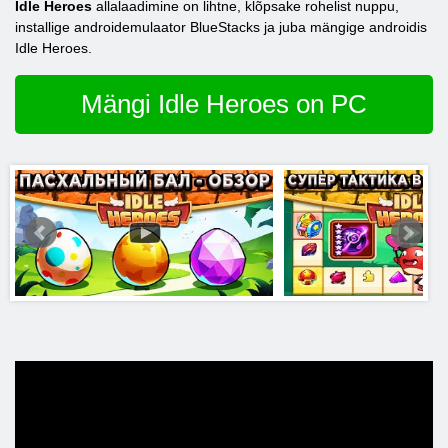
Idle Heroes
allalaadimine on lihtne, klõpsake rohelist nuppu,
installige androidemulaator BlueStacks ja juba mängige androidis
Idle Heroes.
Mängi Idle Heroes on PC