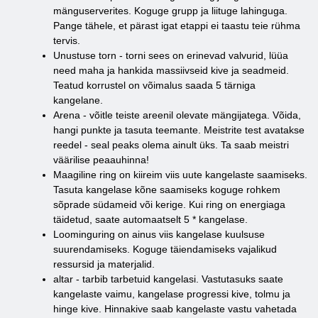
mänguserverites. Koguge grupp ja liituge lahinguga.
Pange tähele, et pärast igat etappi ei taastu teie rühma
tervis.
Unustuse torn - torni sees on erinevad valvurid, lüüa
need maha ja hankida massiivseid kive ja seadmeid.
Teatud korrustel on võimalus saada 5 tärniga
kangelane.
Arena - võitle teiste areenil olevate mängijatega. Võida,
hangi punkte ja tasuta teemante. Meistrite test avatakse
reedel - seal peaks olema ainult üks. Ta saab meistri
väärilise peaauhinna!
Maagiline ring on kiireim viis uute kangelaste saamiseks.
Tasuta kangelase kõne saamiseks koguge rohkem
sõprade südameid või kerige. Kui ring on energiaga
täidetud, saate automaatselt 5 * kangelase.
Loominguring on ainus viis kangelase kuulsuse
suurendamiseks. Koguge täiendamiseks vajalikud
ressursid ja materjalid.
altar - tarbib tarbetuid kangelasi. Vastutasuks saate
kangelaste vaimu, kangelase progressi kive, tolmu ja
hinge kive. Hinnakive saab kangelaste vastu vahetada