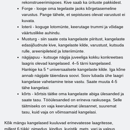
rekonstrueerimispoes. Kive saab ka ürituste pakkidest.
Forge - looge oma tegelaste jaoks kõrgetasemeline
varustus. Pange tähele, et sepistuses olevat varustust ei
kuvata.
loterii - koguge lotomünte, keerutage trummi ja võidage
väärtuslikke auhindu.
Musturg - siin saate osta kangelaste piiritust, kangelaste
edasijõudnute kive, kangelaste kilde, varustust, kutsuda
rulle, areenipileteid ja loteriimünte.
nägijapuu - kutsuge nägija juveeliga kokku konkreetses
laagris olevad kangelased. 4–5 tärni kangelased.
Hankige ka 5 * universaalsete kangelaste kilde. Iga kõne
annab nägijale täiendava soovi. Soov lubada ühe laagri
kangelase vahetamine teise vastu. Saate muuta 4-5
tähe kangelasi.
kõrts - kõrtsis täitke oma kangelaste abiga ülesanded ja
saate tasu. Tööülesanded on erineva raskusega. Selle
täitmiseks on vaja keerukamat ülesannet, suuremat
tasu, kuid vaja on võimsamaid kangelasi.
Kõik mängu kangelased kuuluvad erinevatesse laagritesse,
millest 6 tükki: pimedus, kindlus, kuristik, mets, vari ja valgus.