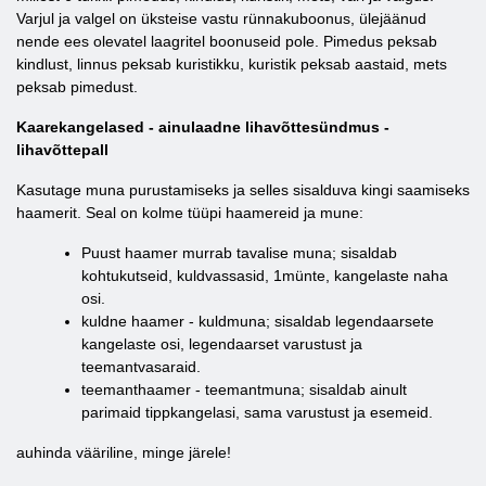
Varjul ja valgel on üksteise vastu rünnakuboonus, ülejäänud
nende ees olevatel laagritel boonuseid pole. Pimedus peksab
kindlust, linnus peksab kuristikku, kuristik peksab aastaid, mets
peksab pimedust.
Kaarekangelased - ainulaadne lihavõttesündmus -
lihavõttepall
Kasutage muna purustamiseks ja selles sisalduva kingi saamiseks
haamerit. Seal on kolme tüüpi haamereid ja mune:
Puust haamer murrab tavalise muna; sisaldab
kohtukutseid, kuldvassasid, 1münte, kangelaste naha
osi.
kuldne haamer - kuldmuna; sisaldab legendaarsete
kangelaste osi, legendaarset varustust ja
teemantvasaraid.
teemanthaamer - teemantmuna; sisaldab ainult
parimaid tippkangelasi, sama varustust ja esemeid.
auhinda vääriline, minge järele!